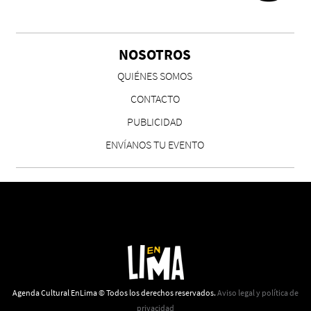
Chicas tristes de Fernanda Tovar
Paloma Pulisci
NOSOTROS
QUIÉNES SOMOS
CONTACTO
PUBLICIDAD
ENVÍANOS TU EVENTO
Eva Valero Juan: "Una mirada que construía un
universo donde lo único verdaderamente
importante eran los amigos y la literatura"
Martín Carrasco
Agenda Cultural EnLima © Todos los derechos reservados.
Aviso legal y política de
privacidad