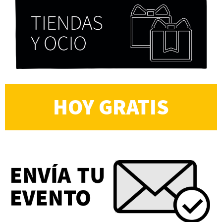
HOY GRATIS
Cocaína Negra de Cristóbal Valenzuela Berríos
Paloma Pulisci