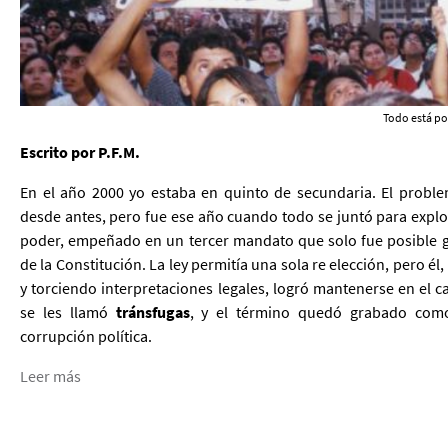
Todo está po
Escrito por P.F.M.
En el año 2000 yo estaba en quinto de secundaria. El probl
desde antes, pero fue ese año cuando todo se juntó para explot
poder, empeñado en un tercer mandato que solo fue posible g
de la Constitución. La ley permitía una sola re elección, pero é
y torciendo interpretaciones legales, logró mantenerse en el c
se les llamó
tránsfugas
, y el término quedó grabado como
corrupción política.
Leer más
PÁGINAS