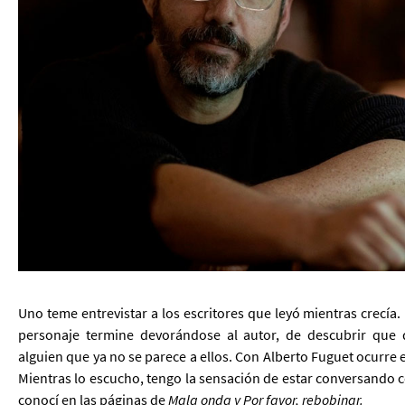
Uno teme entrevistar a los escritores que leyó mientras crecía. 
personaje termine devorándose al autor, de descubrir que d
alguien que ya no se parece a ellos. Con Alberto Fuguet ocurre 
Mientras lo escucho, tengo la sensación de estar conversando 
conocí en las páginas de
Mala onda y Por favor, rebobinar.