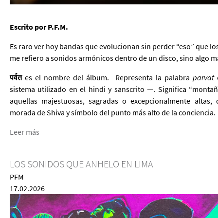
Escrito por P.F.M.
Es raro ver hoy bandas que evolucionan sin perder “eso” que los 
me refiero a sonidos armónicos dentro de un disco, sino algo 
पर्वत
es el nombre del álbum. Representa la palabra
parvat
e
sistema utilizado en el hindi y sanscrito —. Significa “monta
aquellas majestuosas, sagradas o excepcionalmente altas,
morada de Shiva y símbolo del punto más alto de la conciencia.
Leer más
LOS SONIDOS QUE ANHELO EN LIMA
PFM
17.02.2026