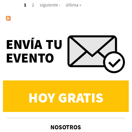
1
2
siguiente ›
última »
HOY GRATIS
NOSOTROS