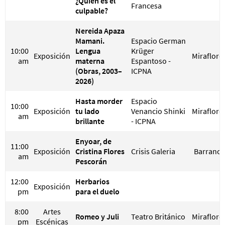
¿Quién es el
Francesa
culpable?
Nereida Apaza
Mamani.
Espacio German
10:00
Lengua
Krüger
Exposición
Miraflore
am
materna
Espantoso -
(Obras, 2003–
ICPNA
2026)
Hasta morder
Espacio
10:00
Exposición
tu lado
Venancio Shinki
Miraflore
am
brillante
- ICPNA
Enyoar, de
11:00
Exposición
Cristina Flores
Crisis Galeria
Barranco
am
Pescorán
12:00
Herbarios
Exposición
pm
para el duelo
8:00
Artes
Romeo y Juli
Teatro Británico
Miraflore
pm
Escénicas