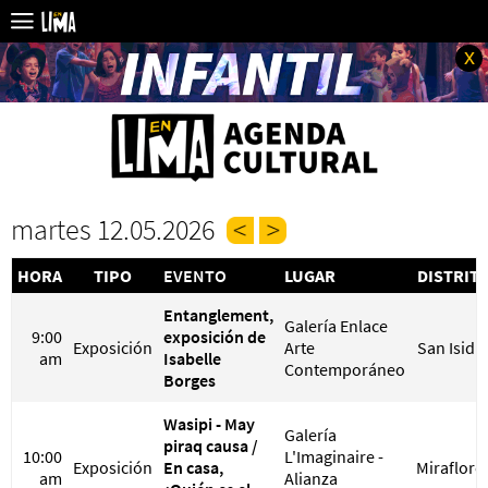
x
martes 12.05.2026
HORA
TIPO
EVENTO
LUGAR
DISTRIT
Entanglement,
Galería Enlace
9:00
exposición de
Exposición
Arte
San Isidr
am
Isabelle
Contemporáneo
Borges
Wasipi - May
Galería
piraq causa /
10:00
L'Imaginaire -
Exposición
En casa,
Miraflore
am
Alianza