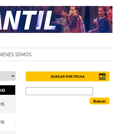
UIENES SOMOS
BUSCAR POR FECHA
Buscar
IO
IS
IS