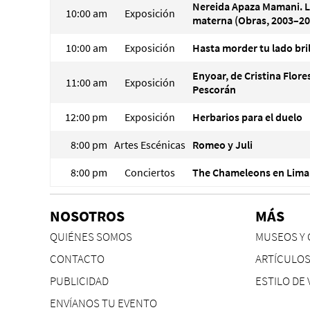
Nereida Apaza Mamani. 
10:00 am
Exposición
materna (Obras, 2003–20
10:00 am
Exposición
Hasta morder tu lado bri
Enyoar, de Cristina Flore
11:00 am
Exposición
Pescorán
12:00 pm
Exposición
Herbarios para el duelo
8:00 pm
Artes Escénicas
Romeo y Juli
8:00 pm
Conciertos
The Chameleons en Lima
NOSOTROS
MÁS
QUIÉNES SOMOS
MUSEOS Y 
CONTACTO
ARTÍCULO
PUBLICIDAD
ESTILO DE 
ENVÍANOS TU EVENTO