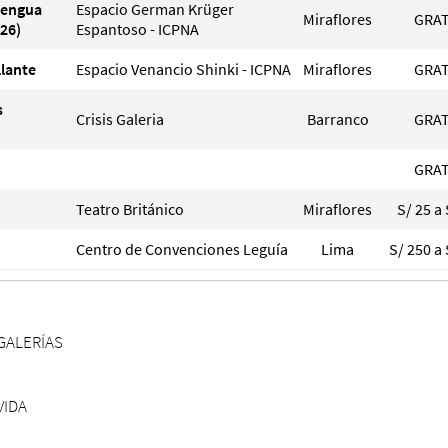
Lengua
Espacio German Krüger
Miraflores
GRAT
26)
Espantoso - ICPNA
llante
Espacio Venancio Shinki - ICPNA
Miraflores
GRAT
s
Crisis Galeria
Barranco
GRAT
GRAT
Teatro Británico
Miraflores
S/ 25 a 
Centro de Convenciones Leguía
Lima
S/ 250 a 
GALERÍAS
S
VIDA