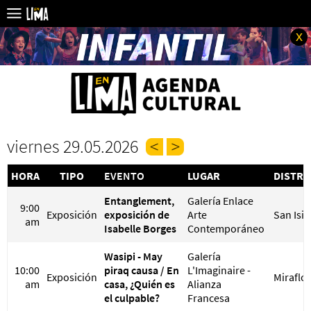
x
viernes 29.05.2026
HORA
TIPO
EVENTO
LUGAR
DISTRI
Entanglement,
Galería Enlace
9:00
Exposición
exposición de
Arte
San Isi
am
Isabelle Borges
Contemporáneo
Wasipi - May
Galería
10:00
piraq causa / En
L'Imaginaire -
Exposición
Miraflo
am
casa, ¿Quién es
Alianza
el culpable?
Francesa