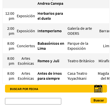
Andrea Canepa
12:00
Herbarios para
Exposición
pm
el duelo
2:00
Galería de arte
Exposición
Intemperismo
Barran
pm
ODERS
8:00
Babasónicos en
Parque de la
Conciertos
Lima
pm
Lima
Exposición
8:00
Artes
Romeo y Juli
Teatro Británico
Miraflo
pm
Escénicas
8:00
Artes
Antes de irnos
Casa Teatro
Magdal
pm
Escénicas
para siempre
Yuyachkani
del Ma
BUSCAR POR FECHA
Buscar