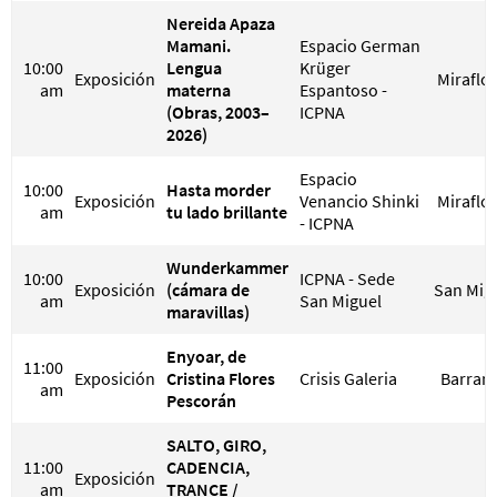
Nereida Apaza
Mamani.
Espacio German
10:00
Lengua
Krüger
Exposición
Miraflo
am
materna
Espantoso -
(Obras, 2003–
ICPNA
2026)
Espacio
10:00
Hasta morder
Exposición
Venancio Shinki
Miraflo
am
tu lado brillante
- ICPNA
Wunderkammer
10:00
ICPNA - Sede
Exposición
(cámara de
San Mig
am
San Miguel
maravillas)
Enyoar, de
11:00
Exposición
Cristina Flores
Crisis Galeria
Barran
am
Pescorán
SALTO, GIRO,
11:00
CADENCIA,
Exposición
am
TRANCE /