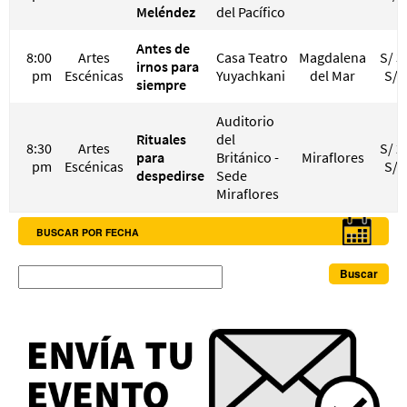
Meléndez
del Pacífico
Antes de
8:00
Artes
Casa Teatro
Magdalena
S/ 3
irnos para
pm
Escénicas
Yuyachkani
del Mar
S/ 
siempre
Auditorio
Rituales
del
8:30
Artes
S/ 2
para
Británico -
Miraflores
pm
Escénicas
S/ 
despedirse
Sede
Miraflores
BUSCAR POR FECHA
Buscar