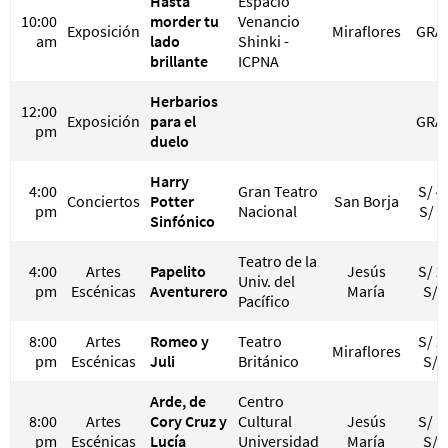
Hasta
Espacio
10:00
morder tu
Venancio
Exposición
Miraflores
GRA
am
lado
Shinki -
brillante
ICPNA
Herbarios
12:00
Exposición
para el
GRA
pm
duelo
Harry
4:00
Gran Teatro
S/ 4
Conciertos
Potter
San Borja
pm
Nacional
S/ 2
Sinfónico
Teatro de la
4:00
Artes
Papelito
Jesús
S/ 2
Univ. del
pm
Escénicas
Aventurero
María
S/ 
Pacífico
8:00
Artes
Romeo y
Teatro
S/ 2
Miraflores
pm
Escénicas
Juli
Británico
S/ 
Arde, de
Centro
8:00
Artes
Cory Cruz y
Cultural
Jesús
S/ 1
pm
Escénicas
Lucía
Universidad
María
S/ 