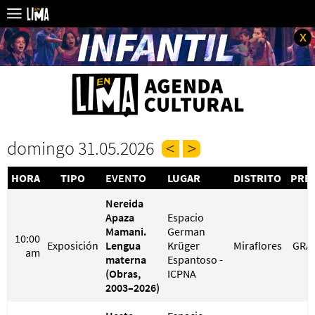
x
domingo 31.05.2026
HORA
TIPO
EVENTO
LUGAR
DISTRITO
PRE
Nereida
Apaza
Espacio
Mamani.
German
10:00
Exposición
Lengua
Krüger
Miraflores
GRA
am
materna
Espantoso -
(Obras,
ICPNA
2003–2026)