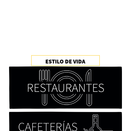
Alberto Fuguet: “La literatura se parece más a
las bandas”
PFM
ESTILO DE VIDA
Cocaína Negra de Cristóbal Valenzuela Berríos
Paloma Pulisci