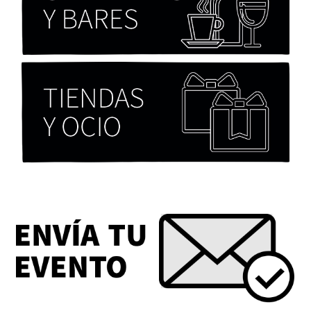
Chicas tristes de Fernanda Tovar
Paloma Pulisci
Eva Valero Juan: "Una mirada que construía un
universo donde lo único verdaderamente
importante eran los amigos y la literatura"
Martín Carrasco