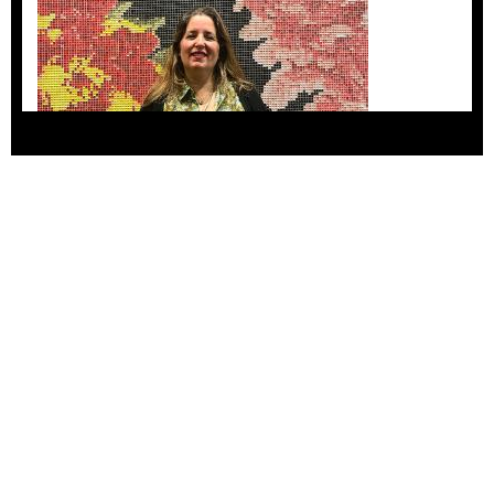
Agustina Bazterrica: “El primero que detesta a
su país es Milei”
Invitadxs EnLima