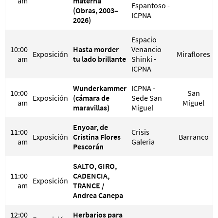
am
materna
Espantoso -
(Obras, 2003–
ICPNA
2026)
Espacio
10:00
Hasta morder
Venancio
Exposición
Miraflores
am
tu lado brillante
Shinki -
ICPNA
Wunderkammer
ICPNA -
10:00
San
Exposición
(cámara de
Sede San
am
Miguel
maravillas)
Miguel
Enyoar, de
11:00
Crisis
Exposición
Cristina Flores
Barranco
am
Galeria
Pescorán
SALTO, GIRO,
11:00
CADENCIA,
Exposición
am
TRANCE /
Andrea Canepa
12:00
Herbarios para