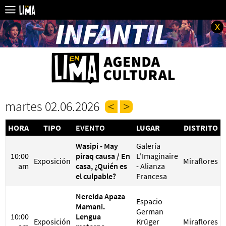
x
martes 02.06.2026
HORA
TIPO
EVENTO
LUGAR
DISTRITO
Wasipi - May
Galería
10:00
piraq causa / En
L'Imaginaire
Exposición
Miraflores
am
casa, ¿Quién es
- Alianza
el culpable?
Francesa
Nereida Apaza
Espacio
Mamani.
German
10:00
Lengua
Exposición
Krüger
Miraflores