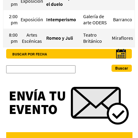
Exposición
pm
el duelo
2:00
Galería de
Exposición
Intemperismo
Barranco
pm
arte ODERS
8:00
Artes
Teatro
Romeo y Juli
Miraflores
pm
Escénicas
Británico
BUSCAR POR FECHA
Buscar