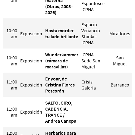
am
materna
Espantoso -
(Obras, 2003–
ICPNA
2026)
Espacio
10:00
Hasta morder
Venancio
Exposición
Miraflores
am
tu lado brillante
Shinki -
ICPNA
Wunderkammer
ICPNA -
10:00
San
Exposición
(cámara de
Sede San
am
Miguel
maravillas)
Miguel
Enyoar, de
11:00
Crisis
Exposición
Cristina Flores
Barranco
am
Galeria
Pescorán
SALTO, GIRO,
11:00
CADENCIA,
Exposición
am
TRANCE /
Andrea Canepa
12:00
Herbarios para