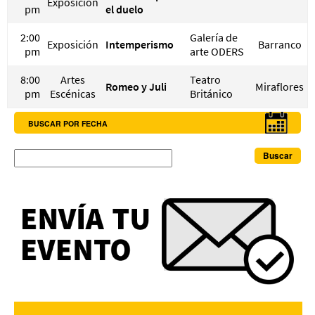
Exposición
pm
el duelo
2:00
Galería de
Exposición
Intemperismo
Barranco
pm
arte ODERS
8:00
Artes
Teatro
Romeo y Juli
Miraflores
pm
Escénicas
Británico
BUSCAR POR FECHA
Buscar