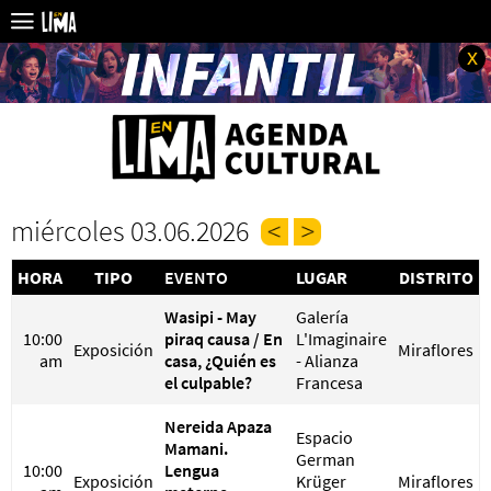
x
miércoles 03.06.2026
HORA
TIPO
EVENTO
LUGAR
DISTRITO
Wasipi - May
Galería
10:00
piraq causa / En
L'Imaginaire
Exposición
Miraflores
am
casa, ¿Quién es
- Alianza
el culpable?
Francesa
Nereida Apaza
Espacio
Mamani.
German
10:00
Lengua
Exposición
Krüger
Miraflores