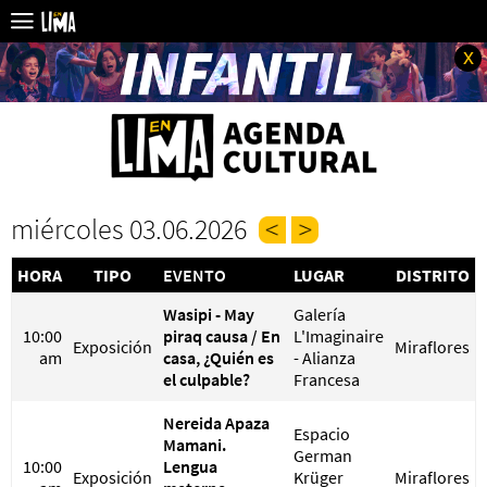
x
miércoles 03.06.2026
HORA
TIPO
EVENTO
LUGAR
DISTRITO
Wasipi - May
Galería
10:00
piraq causa / En
L'Imaginaire
Exposición
Miraflores
am
casa, ¿Quién es
- Alianza
el culpable?
Francesa
Nereida Apaza
Espacio
Mamani.
German
10:00
Lengua
Exposición
Krüger
Miraflores