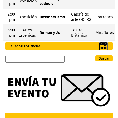
Exposición
pm
el duelo
2:00
Galería de
Exposición
Intemperismo
Barranco
pm
arte ODERS
8:00
Artes
Teatro
Romeo y Juli
Miraflores
pm
Escénicas
Británico
BUSCAR POR FECHA
Buscar