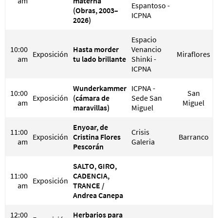
am
materna
Espantoso -
(Obras, 2003–
ICPNA
2026)
Espacio
10:00
Hasta morder
Venancio
Exposición
Miraflores
am
tu lado brillante
Shinki -
ICPNA
Wunderkammer
ICPNA -
10:00
San
Exposición
(cámara de
Sede San
am
Miguel
maravillas)
Miguel
Enyoar, de
11:00
Crisis
Exposición
Cristina Flores
Barranco
am
Galeria
Pescorán
SALTO, GIRO,
11:00
CADENCIA,
Exposición
am
TRANCE /
Andrea Canepa
12:00
Herbarios para