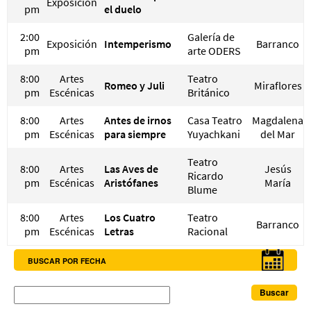
Exposición
pm
el duelo
2:00
Galería de
Exposición
Intemperismo
Barranco
pm
arte ODERS
8:00
Artes
Teatro
Romeo y Juli
Miraflores
pm
Escénicas
Británico
8:00
Artes
Antes de irnos
Casa Teatro
Magdalena
pm
Escénicas
para siempre
Yuyachkani
del Mar
Teatro
8:00
Artes
Las Aves de
Jesús
Ricardo
pm
Escénicas
Aristófanes
María
Blume
8:00
Artes
Los Cuatro
Teatro
Barranco
pm
Escénicas
Letras
Racional
BUSCAR POR FECHA
Buscar