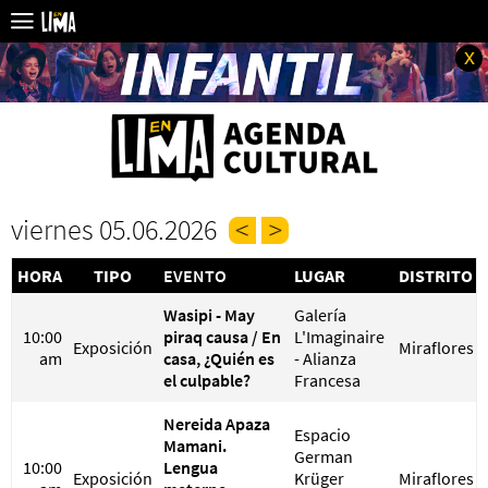
x
viernes 05.06.2026
HORA
TIPO
EVENTO
LUGAR
DISTRITO
Wasipi - May
Galería
10:00
piraq causa / En
L'Imaginaire
Exposición
Miraflores
am
casa, ¿Quién es
- Alianza
el culpable?
Francesa
Nereida Apaza
Espacio
Mamani.
German
10:00
Lengua
Exposición
Krüger
Miraflores