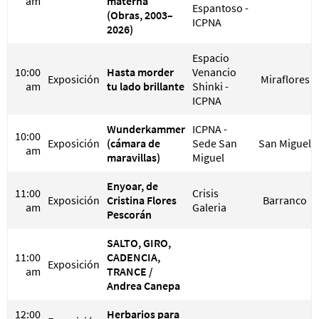
am
materna
Espantoso -
(Obras, 2003–
ICPNA
2026)
Espacio
10:00
Hasta morder
Venancio
Exposición
Miraflores
am
tu lado brillante
Shinki -
ICPNA
Wunderkammer
ICPNA -
10:00
Exposición
(cámara de
Sede San
San Miguel
am
maravillas)
Miguel
Enyoar, de
11:00
Crisis
Exposición
Cristina Flores
Barranco
am
Galeria
Pescorán
SALTO, GIRO,
11:00
CADENCIA,
Exposición
am
TRANCE /
Andrea Canepa
12:00
Herbarios para