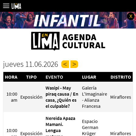
x
jueves 11.06.2026
HORA
TIPO
EVENTO
LUGAR
DISTRITO
Wasipi - May
Galería
10:00
piraq causa / En
L'Imaginaire
Exposición
Miraflores
am
casa, ¿Quién es
- Alianza
el culpable?
Francesa
Nereida Apaza
Espacio
Mamani.
German
10:00
Lengua
Exposición
Krüger
Miraflores