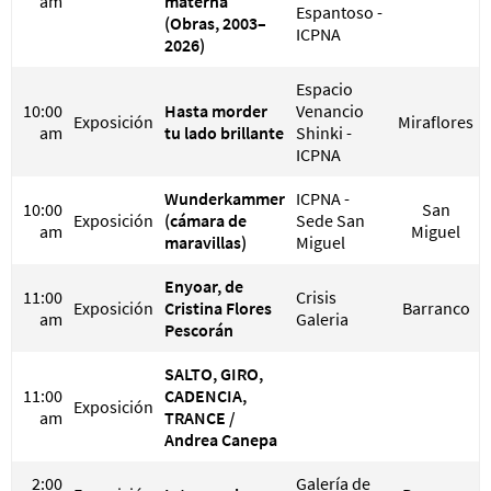
am
materna
Espantoso -
(Obras, 2003–
ICPNA
2026)
Espacio
10:00
Hasta morder
Venancio
Exposición
Miraflores
am
tu lado brillante
Shinki -
ICPNA
Wunderkammer
ICPNA -
10:00
San
Exposición
(cámara de
Sede San
am
Miguel
maravillas)
Miguel
Enyoar, de
11:00
Crisis
Exposición
Cristina Flores
Barranco
am
Galeria
Pescorán
SALTO, GIRO,
11:00
CADENCIA,
Exposición
am
TRANCE /
Andrea Canepa
2:00
Galería de