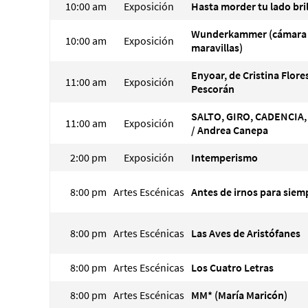
10:00 am
Exposición
Hasta morder tu lado bri
Wunderkammer (cámara
10:00 am
Exposición
maravillas)
Enyoar, de Cristina Flore
11:00 am
Exposición
Pescorán
SALTO, GIRO, CADENCIA
11:00 am
Exposición
/ Andrea Canepa
2:00 pm
Exposición
Intemperismo
8:00 pm
Artes Escénicas
Antes de irnos para siem
8:00 pm
Artes Escénicas
Las Aves de Aristófanes
8:00 pm
Artes Escénicas
Los Cuatro Letras
8:00 pm
Artes Escénicas
MM* (María Maricón)