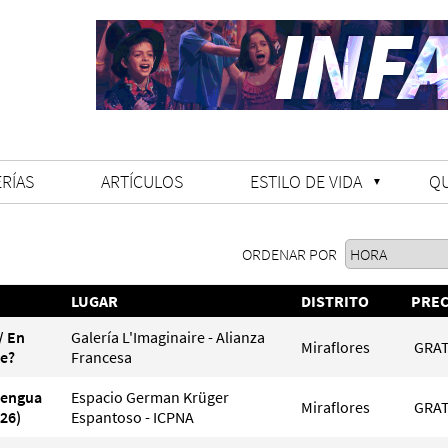
RÍAS
ARTÍCULOS
ESTILO DE VIDA
Q
ORDENAR POR
LUGAR
DISTRITO
PREC
/ En
Galería L'Imaginaire - Alianza
Miraflores
GRAT
le?
Francesa
Lengua
Espacio German Krüger
Miraflores
GRAT
26)
Espantoso - ICPNA