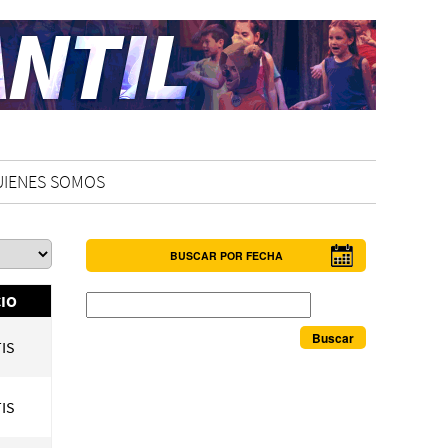
UIENES SOMOS
BUSCAR POR FECHA
Buscar
IO
IS
IS