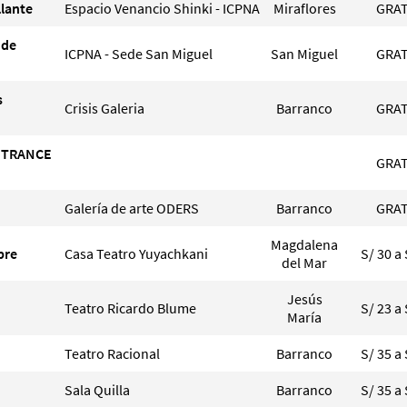
llante
Espacio Venancio Shinki - ICPNA
Miraflores
GRAT
 de
ICPNA - Sede San Miguel
San Miguel
GRAT
s
Crisis Galeria
Barranco
GRAT
, TRANCE
GRAT
Galería de arte ODERS
Barranco
GRAT
Magdalena
pre
Casa Teatro Yuyachkani
S/ 30 a 
del Mar
Jesús
Teatro Ricardo Blume
S/ 23 a 
María
Teatro Racional
Barranco
S/ 35 a 
Sala Quilla
Barranco
S/ 35 a 