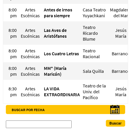
8:00
Artes
Antes de irnos
Casa Teatro
Magdalen
pm
Escénicas
para siempre
Yuyachkani
del Mar
Teatro
8:00
Artes
Las Aves de
Jesús
Ricardo
pm
Escénicas
Aristófanes
María
Blume
8:00
Artes
Teatro
Los Cuatro Letras
Barranco
pm
Escénicas
Racional
8:00
Artes
MM* (María
Sala Quilla
Barranco
pm
Escénicas
Maricón)
Teatro de la
8:30
Artes
LA VIDA
Jesús
Univ. del
pm
Escénicas
EXTRAORDINARIA
María
Pacífico
BUSCAR POR FECHA
Buscar