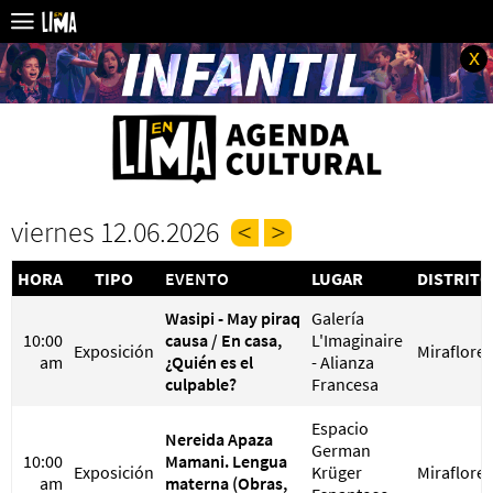
x
viernes 12.06.2026
HORA
TIPO
EVENTO
LUGAR
DISTRITO
Wasipi - May piraq
Galería
10:00
causa / En casa,
L'Imaginaire
Exposición
Miraflores
am
¿Quién es el
- Alianza
culpable?
Francesa
Espacio
Nereida Apaza
German
10:00
Mamani. Lengua
Exposición
Krüger
Miraflores
am
materna (Obras,