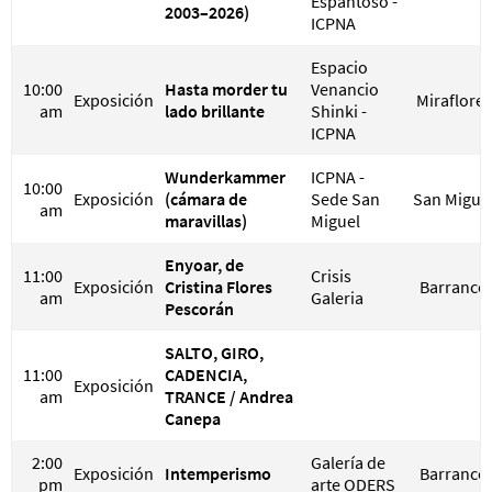
Espantoso -
2003–2026)
ICPNA
Espacio
10:00
Hasta morder tu
Venancio
Exposición
Miraflores
am
lado brillante
Shinki -
ICPNA
Wunderkammer
ICPNA -
10:00
Exposición
(cámara de
Sede San
San Migue
am
maravillas)
Miguel
Enyoar, de
11:00
Crisis
Exposición
Cristina Flores
Barranco
am
Galeria
Pescorán
SALTO, GIRO,
11:00
CADENCIA,
Exposición
am
TRANCE / Andrea
Canepa
2:00
Galería de
Exposición
Intemperismo
Barranco
pm
arte ODERS