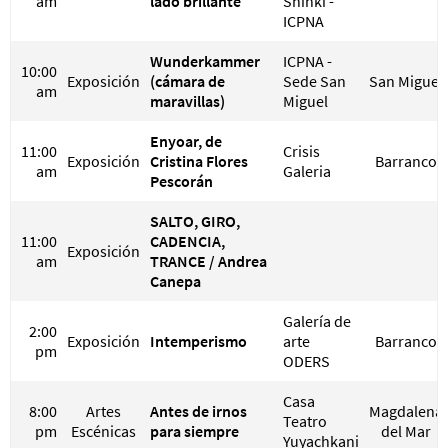
am
lado brillante
Shinki -
ICPNA
Wunderkammer
ICPNA -
10:00
Exposición
(cámara de
Sede San
San Miguel
am
maravillas)
Miguel
Enyoar, de
11:00
Crisis
Exposición
Cristina Flores
Barranco
am
Galeria
Pescorán
SALTO, GIRO,
11:00
CADENCIA,
Exposición
am
TRANCE / Andrea
Canepa
Galería de
2:00
Exposición
Intemperismo
arte
Barranco
pm
ODERS
Casa
8:00
Artes
Antes de irnos
Magdalena
Teatro
pm
Escénicas
para siempre
del Mar
Yuyachkani