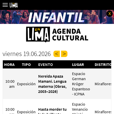
x
viernes 19.06.2026
HORA
TIPO
EVENTO
LUGAR
DISTRITO
Espacio
Nereida Apaza
German
10:00
Mamani. Lengua
Exposición
Krüger
Miraflores
am
materna (Obras,
Espantoso
2003–2026)
- ICPNA
Espacio
10:00
Hasta morder tu
Venancio
Exposición
Miraflores