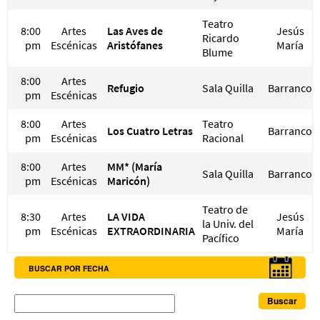
Teatro
8:00
Artes
Las Aves de
Jesús
Ricardo
pm
Escénicas
Aristófanes
María
Blume
8:00
Artes
Refugio
Sala Quilla
Barranco
pm
Escénicas
8:00
Artes
Teatro
Los Cuatro Letras
Barranco
pm
Escénicas
Racional
8:00
Artes
MM* (María
Sala Quilla
Barranco
pm
Escénicas
Maricón)
Teatro de
8:30
Artes
LA VIDA
Jesús
la Univ. del
pm
Escénicas
EXTRAORDINARIA
María
Pacífico
BUSCAR POR FECHA
Buscar