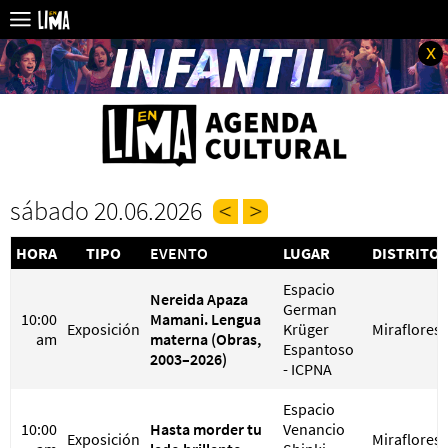
x
sábado 20.06.2026
HORA
TIPO
EVENTO
LUGAR
DISTRITO
Espacio
Nereida Apaza
German
10:00
Mamani. Lengua
Exposición
Krüger
Miraflores
am
materna (Obras,
Espantoso
2003–2026)
- ICPNA
Espacio
10:00
Hasta morder tu
Venancio
Exposición
Miraflores