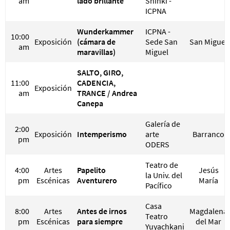
am
lado brillante
Shinki -
ICPNA
Wunderkammer
ICPNA -
10:00
Exposición
(cámara de
Sede San
San Miguel
am
maravillas)
Miguel
SALTO, GIRO,
11:00
CADENCIA,
Exposición
am
TRANCE / Andrea
Canepa
Galería de
2:00
Exposición
Intemperismo
arte
Barranco
pm
ODERS
Teatro de
4:00
Artes
Papelito
Jesús
la Univ. del
pm
Escénicas
Aventurero
María
Pacífico
Casa
8:00
Artes
Antes de irnos
Magdalena
Teatro
pm
Escénicas
para siempre
del Mar
Yuyachkani