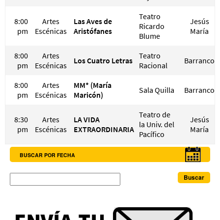
Teatro
8:00
Artes
Las Aves de
Jesús
Ricardo
pm
Escénicas
Aristófanes
María
Blume
8:00
Artes
Teatro
Los Cuatro Letras
Barranco
pm
Escénicas
Racional
8:00
Artes
MM* (María
Sala Quilla
Barranco
pm
Escénicas
Maricón)
Teatro de
8:30
Artes
LA VIDA
Jesús
la Univ. del
pm
Escénicas
EXTRAORDINARIA
María
Pacífico
BUSCAR POR FECHA
Buscar