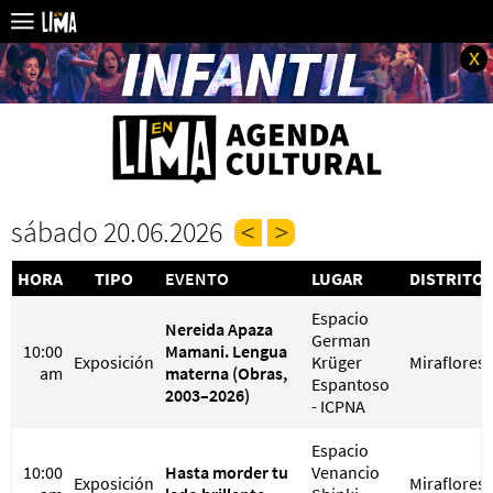
x
sábado 20.06.2026
HORA
TIPO
EVENTO
LUGAR
DISTRITO
Espacio
Nereida Apaza
German
10:00
Mamani. Lengua
Exposición
Krüger
Miraflores
am
materna (Obras,
Espantoso
2003–2026)
- ICPNA
Espacio
10:00
Hasta morder tu
Venancio
Exposición
Miraflores