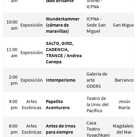
am
lado brillante
Shinki -
ICPNA
Wunderkammer
ICPNA -
10:00
Exposición
(cámara de
Sede San
San Miguel
am
maravillas)
Miguel
SALTO, GIRO,
11:00
CADENCIA,
Exposición
am
TRANCE / Andrea
Canepa
Galería de
2:00
Exposición
Intemperismo
arte
Barranco
pm
ODERS
Teatro de
4:00
Artes
Papelito
Jesús
la Univ. del
pm
Escénicas
Aventurero
María
Pacífico
Casa
8:00
Artes
Antes de irnos
Magdalena
Teatro
pm
Escénicas
para siempre
del Mar
Yuyachkani