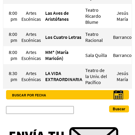
Teatro
8:00
Artes
Las Aves de
Jesús
Ricardo
pm
Escénicas
Aristófanes
María
Blume
8:00
Artes
Teatro
Los Cuatro Letras
Barranco
pm
Escénicas
Racional
8:00
Artes
MM* (María
Sala Quilla
Barranco
pm
Escénicas
Maricón)
Teatro de
8:30
Artes
LA VIDA
Jesús
la Univ. del
pm
Escénicas
EXTRAORDINARIA
María
Pacífico
BUSCAR POR FECHA
Buscar