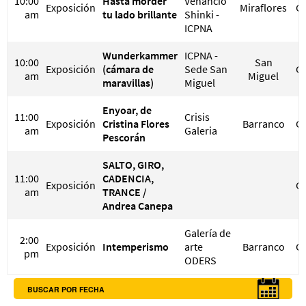
10:00
Hasta morder
Venancio
Exposición
Miraflores
G
am
tu lado brillante
Shinki -
ICPNA
Wunderkammer
ICPNA -
10:00
San
Exposición
(cámara de
Sede San
G
am
Miguel
maravillas)
Miguel
Enyoar, de
11:00
Crisis
Exposición
Cristina Flores
Barranco
G
am
Galeria
Pescorán
SALTO, GIRO,
11:00
CADENCIA,
Exposición
G
am
TRANCE /
Andrea Canepa
Galería de
2:00
Exposición
Intemperismo
arte
Barranco
G
pm
ODERS
BUSCAR POR FECHA