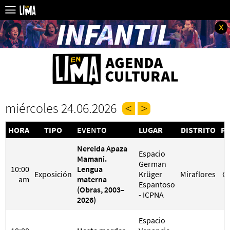
x
miércoles 24.06.2026
HORA
TIPO
EVENTO
LUGAR
DISTRITO
PR
Nereida Apaza
Espacio
Mamani.
German
10:00
Lengua
Exposición
Krüger
Miraflores
G
am
materna
Espantoso
(Obras, 2003–
- ICPNA
2026)
Espacio