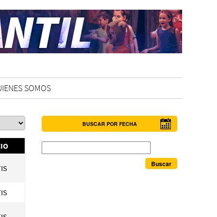
UIENES SOMOS
BUSCAR POR FECHA
Buscar
IO
IS
IS
IS