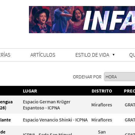
RÍAS
ARTÍCULOS
ESTILO DE VIDA
Q
ORDENAR POR
LUGAR
DISTRITO
PREC
Lengua
Espacio German Krüger
Miraflores
GRAT
26)
Espantoso - ICPNA
llante
Espacio Venancio Shinki - ICPNA
Miraflores
GRAT
 de
San
ICPNA - Sede San Miguel
GRAT