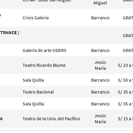
Miguel
s
Crisis Galeria
Barranco
GRAT
 TRANCE /
GRAT
Galería de arte ODERS
Barranco
GRAT
Jesús
Teatro Ricardo Blume
S/ 23 a 
María
Sala Quilla
Barranco
S/ 50 a 
Teatro Racional
Barranco
S/ 35 a 
Sala Quilla
Barranco
S/ 35 a 
Jesús
IA
Teatro de la Univ. del Pacífico
S/ 15 a 
María