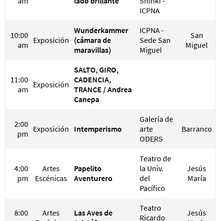
am
lado brillante
Shinki -
ICPNA
Wunderkammer
ICPNA -
10:00
San
Exposición
(cámara de
Sede San
am
Miguel
maravillas)
Miguel
SALTO, GIRO,
11:00
CADENCIA,
Exposición
am
TRANCE / Andrea
Canepa
Galería de
2:00
Exposición
Intemperismo
arte
Barranco
pm
ODERS
Teatro de
4:00
Artes
Papelito
la Univ.
Jesús
pm
Escénicas
Aventurero
del
María
Pacífico
Teatro
8:00
Artes
Las Aves de
Jesús
Ricardo