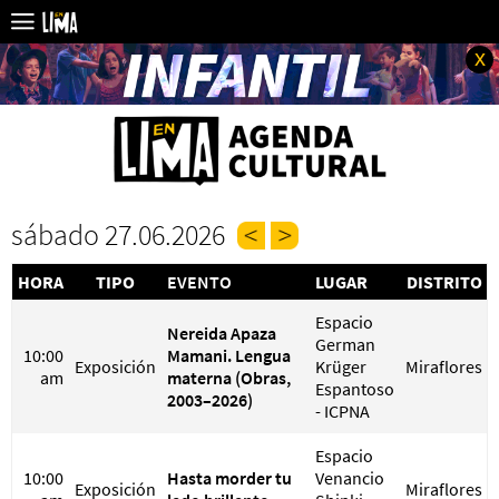
x
sábado 27.06.2026
HORA
TIPO
EVENTO
LUGAR
DISTRITO
Espacio
Nereida Apaza
German
10:00
Mamani. Lengua
Exposición
Krüger
Miraflores
am
materna (Obras,
Espantoso
2003–2026)
- ICPNA
Espacio
10:00
Hasta morder tu
Venancio
Exposición
Miraflores