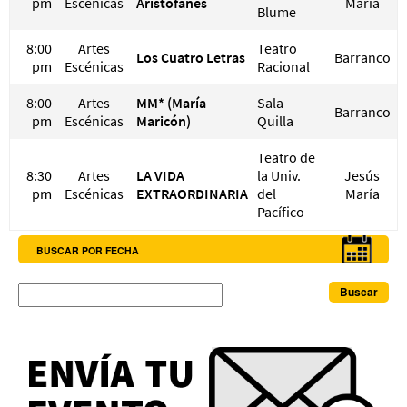
pm
Escénicas
Aristófanes
María
Blume
8:00
Artes
Teatro
Los Cuatro Letras
Barranco
pm
Escénicas
Racional
8:00
Artes
MM* (María
Sala
Barranco
pm
Escénicas
Maricón)
Quilla
Teatro de
8:30
Artes
LA VIDA
la Univ.
Jesús
pm
Escénicas
EXTRAORDINARIA
del
María
Pacífico
BUSCAR POR FECHA
Buscar