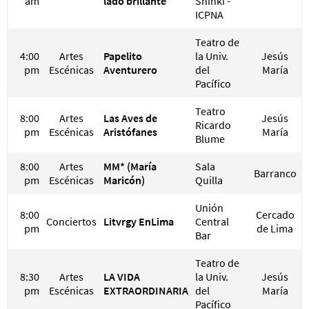
am
lado brillante
Shinki -
ICPNA
Teatro de
4:00
Artes
Papelito
la Univ.
Jesús
pm
Escénicas
Aventurero
del
María
Pacífico
Teatro
8:00
Artes
Las Aves de
Jesús
Ricardo
pm
Escénicas
Aristófanes
María
Blume
8:00
Artes
MM* (María
Sala
Barranco
pm
Escénicas
Maricón)
Quilla
Unión
8:00
Cercado
Conciertos
Litvrgy EnLima
Central
pm
de Lima
Bar
Teatro de
8:30
Artes
LA VIDA
la Univ.
Jesús
pm
Escénicas
EXTRAORDINARIA
del
María
Pacífico