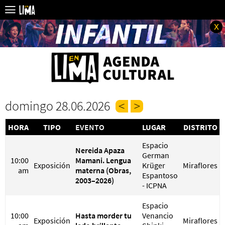
x
domingo 28.06.2026
HORA
TIPO
EVENTO
LUGAR
DISTRITO
Espacio
Nereida Apaza
German
10:00
Mamani. Lengua
Exposición
Krüger
Miraflores
am
materna (Obras,
Espantoso
2003–2026)
- ICPNA
Espacio
10:00
Hasta morder tu
Venancio
Exposición
Miraflores