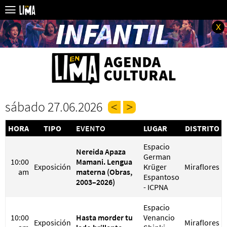
x
sábado 27.06.2026
HORA
TIPO
EVENTO
LUGAR
DISTRITO
Espacio
Nereida Apaza
German
10:00
Mamani. Lengua
Exposición
Krüger
Miraflores
am
materna (Obras,
Espantoso
2003–2026)
- ICPNA
Espacio
10:00
Hasta morder tu
Venancio
Exposición
Miraflores