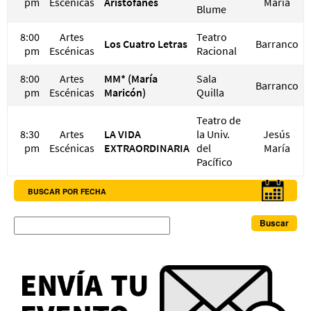
pm
Escénicas
Aristófanes
María
Blume
8:00
Artes
Teatro
Los Cuatro Letras
Barranco
pm
Escénicas
Racional
8:00
Artes
MM* (María
Sala
Barranco
pm
Escénicas
Maricón)
Quilla
Teatro de
8:30
Artes
LA VIDA
la Univ.
Jesús
pm
Escénicas
EXTRAORDINARIA
del
María
Pacífico
BUSCAR POR FECHA
Buscar