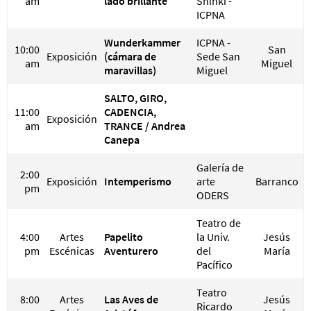
am
lado brillante
Shinki -
ICPNA
Wunderkammer
ICPNA -
10:00
San
Exposición
(cámara de
Sede San
am
Miguel
maravillas)
Miguel
SALTO, GIRO,
11:00
CADENCIA,
Exposición
am
TRANCE / Andrea
Canepa
Galería de
2:00
Exposición
Intemperismo
arte
Barranco
pm
ODERS
Teatro de
4:00
Artes
Papelito
la Univ.
Jesús
pm
Escénicas
Aventurero
del
María
Pacífico
Teatro
8:00
Artes
Las Aves de
Jesús
Ricardo