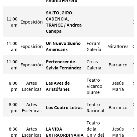
Andrea Ferrero
SALTO, GIRO,
11:00
CADENCIA,
Exposición
G
am
TRANCE / Andrea
Canepa
11:00
Un Nuevo Sueño
Forum
Exposición
Miraflores
G
am
Americanx
Galería
11:00
Pertenecer de
Crisis
Exposición
Barranco
G
am
Sylvia Fernández
Galeria
Teatro
8:00
Artes
Las Aves de
Jesús
S/
Ricardo
pm
Escénicas
Aristófanes
María
S
Blume
8:00
Artes
Teatro
S/
Los Cuatro Letras
Barranco
pm
Escénicas
Racional
S
Teatro
8:30
Artes
LA VIDA
de la
Jesús
S/
pm
Escénicas
EXTRAORDINARIA
Univ. del
María
S