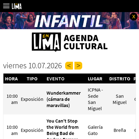
x
viernes 10.07.2026
HORA
TIPO
EVENTO
LUGAR
DISTRITO
PR
ICPNA -
Wunderkammer
10:00
Sede
San
Exposición
(cámara de
G
am
San
Miguel
maravillas)
Miguel
You Can't Stop
10:00
the World from
Galería
Exposición
Breña
G
am
Being Bad de
Gato