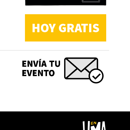
HOY GRATIS
CS, de José María Salazar
Invitadxs EnLima
Reseña: Lienzos de
Solobones
Marco Yanayaco ...