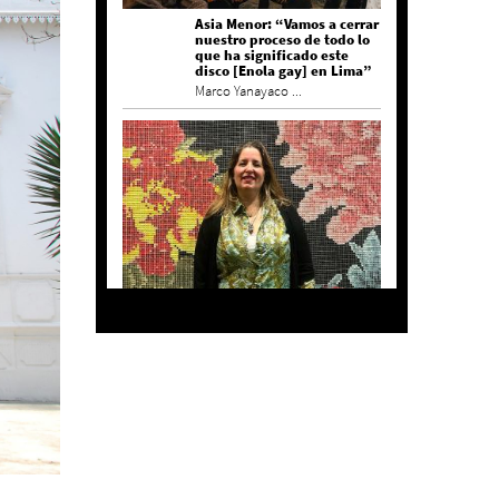
Asia Menor: “Vamos a cerrar
nuestro proceso de todo lo
que ha significado este
disco [Enola gay] en Lima”
Marco Yanayaco ...
Agustina Bazterrica: “El
primero que detesta a su
país es Milei”
Invitadxs EnLima