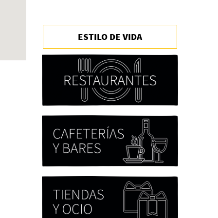
ESTILO DE VIDA
Chicas tristes de Fernanda
Tovar
Paloma Pulisci
Eva Valero Juan: "Una
mirada que construía un
universo donde lo único
verdaderamente
importante eran los amigos
y la literatura"
Martín Carrasco