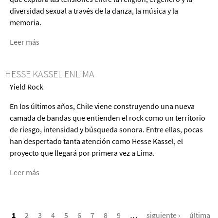
diversidad sexual a través de la danza, la música y la
memoria.
Leer más
acerca
de
MM*
HESSE KASSEL ENLIMA
(María
Yield Rock
Maricón)
En los últimos años, Chile viene construyendo una nueva
camada de bandas que entienden el rock como un territorio
de riesgo, intensidad y búsqueda sonora. Entre ellas, pocas
han despertado tanta atención como Hesse Kassel, el
proyecto que llegará por primera vez a Lima.
Leer más
acerca
de
Hesse
PÁGINAS
Kassel
1
2
3
4
5
6
7
8
9
…
siguiente ›
última