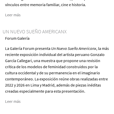
vínculos entre memoria familiar, cine e historia.
Leer más
acerca
de
Peruvian
UN NUEVO SUEÑO AMERICANX
Films
Forum Galería
de
Diana
La Galería Forum presenta
Un Nuevo Sueño Americanx
, la más
Kisner
reciente exposición individual del artista peruano Gonzalo
García Callegari, una muestra que propone una revisión
crítica de los modelos de feminidad construidos por la
cultura occidental y de su permanencia en el imaginario
contemporáneo. La exposición reúne obras realizadas entre
2022 y 2026 en Lima y Madrid, además de piezas inéditas
creadas especialmente para esta presentación.
Leer más
acerca
de
Un