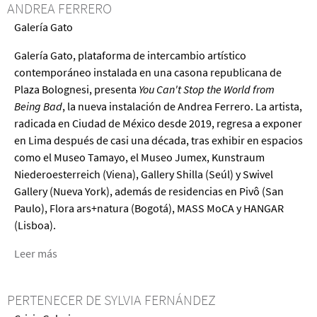
ANDREA FERRERO
Galería Gato
Galería Gato, plataforma de intercambio artístico
contemporáneo instalada en una casona republicana de
Plaza Bolognesi, presenta
You Can't Stop the World from
Being Bad
, la nueva instalación de Andrea Ferrero. La artista,
radicada en Ciudad de México desde 2019, regresa a exponer
en Lima después de casi una década, tras exhibir en espacios
como el Museo Tamayo, el Museo Jumex, Kunstraum
Niederoesterreich (Viena), Gallery Shilla (Seúl) y Swivel
Gallery (Nueva York), además de residencias en Pivô (San
Paulo), Flora ars+natura (Bogotá), MASS MoCA y HANGAR
(Lisboa).
Leer más
acerca
de
You
PERTENECER DE SYLVIA FERNÁNDEZ
Can't