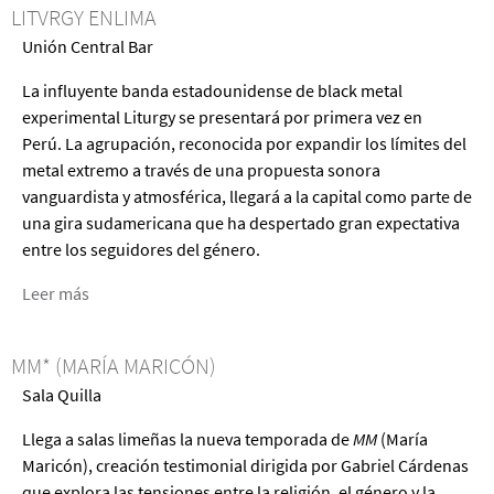
LITVRGY ENLIMA
Nuevo
Unión Central Bar
Sueño
Americanx
La influyente banda estadounidense de black metal
experimental Liturgy se presentará por primera vez en
Perú. La agrupación, reconocida por expandir los límites del
metal extremo a través de una propuesta sonora
vanguardista y atmosférica, llegará a la capital como parte de
una gira sudamericana que ha despertado gran expectativa
entre los seguidores del género.
Leer más
acerca
de
Litvrgy
MM* (MARÍA MARICÓN)
EnLima
Sala Quilla
Llega a salas limeñas la nueva temporada de
MM
(María
Maricón), creación testimonial dirigida por Gabriel Cárdenas
que explora las tensiones entre la religión, el género y la