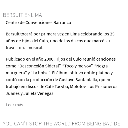
de
Ipacankure
BERSUIT ENLIMA
de
Centro de Convenciones Barranco
Césa
Vega
Bersuit tocará por primera vez en Lima celebrando los 25
Herrera
años de Hjios del Culo, uno de los discos que marcó su
trayectoria musical.
Publicado en el año 2000, Hijos del Culo reunió canciones
como “Desconexión Sideral”, “Toco y me voy”, “Negra
murguera” y “La bolsa”. El álbum obtuvo doble platino y
contó con la producción de Gustavo Santaolalla, quien
trabajó en discos de Café Tacvba, Molotov, Los Prisioneros,
Juanes y Julieta Venegas.
Leer más
acerca
de
Bersuit
YOU CAN'T STOP THE WORLD FROM BEING BAD DE
EnLima