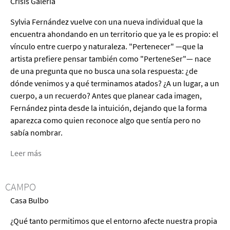
Crisis Galeria
Stop
the
Sylvia Fernández vuelve con una nueva individual que la
World
encuentra ahondando en un territorio que ya le es propio: el
from
vínculo entre cuerpo y naturaleza. "Pertenecer" —que la
Being
artista prefiere pensar también como "PerteneSer"— nace
Bad
de una pregunta que no busca una sola respuesta: ¿de
de
dónde venimos y a qué terminamos atados? ¿A un lugar, a un
Andrea
cuerpo, a un recuerdo? Antes que planear cada imagen,
Ferrero
Fernández pinta desde la intuición, dejando que la forma
aparezca como quien reconoce algo que sentía pero no
sabía nombrar.
Leer más
acerca
de
Pertenecer
CAMPO
de
Casa Bulbo
Sylvia
Fernández
¿Qué tanto permitimos que el entorno afecte nuestra propia