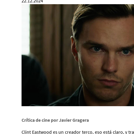
22.12.2024
Crítica de cine por Javier Gragera
Clint Eastwood es un creador terco, eso está claro, y tra