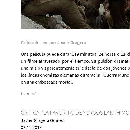
Crítica de cine por Javier Gragera
Una película puede durar 119 minutos, 24 horas o 12 k
un filme atravesado por el tiempo. Su pulsión dramátic
una misión aparentemente suicida: la de dos jóvenes 
las líneas enemigas alemanas durante la I Guerra Mundia
en una emboscada mortal.
Leer más
CRÍTICA: 'LA FAVORITA', DE YORGOS LANTHIMO
Javier Gragera Gómez
02.11.2019