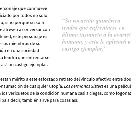
 personaje que conmueve
iciado por todos no solo
Su vocación quimérica
o, sino porque su sola
tendrá que enfrentarse en
e atreven a conversar con
última instancia a la avaric
Ahmed, este personaje es
humana, y esta le aplicará 
de los miembros de su
castigo ejemplar.
mún en una sociedad
a tendrá que enfrentarse
icará un castigo ejemplar.
estan mérito a este esforzado retrato del vínculo afectivo entre dos
consumación de cualquier utopía.
Los hermanos Sisters
es una pelícu
en los vericuetos de la condición humana casi a ciegas, como fogona
iba a decir, también sirve para cosas así.