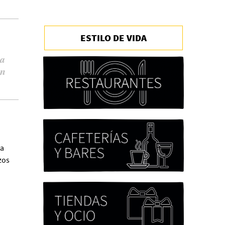
ESTILO DE VIDA
Chicas tristes de Fernanda
Tovar
ia
Paloma Pulisci
un
la
Eva Valero Juan: "Una
zos
mirada que construía un
universo donde lo único
verdaderamente
importante eran los amigos
y la literatura"
Martín Carrasco