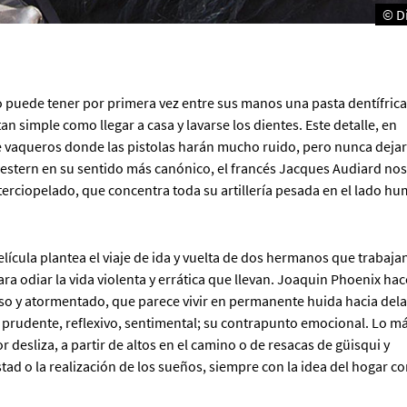
© D
 puede tener por primera vez entre sus manos una pasta dentífrica
n simple como llegar a casa y lavarse los dientes. Este detalle, en
de vaqueros donde las pistolas harán mucho ruido, pero nunca deja
western en su sentido más canónico, el francés Jacques Audiard nos
terciopelado, que concentra toda su artillería pesada en el lado h
lícula plantea el viaje de ida y vuelta de dos hermanos que trabaja
ra odiar la vida violenta y errática que llevan. Joaquin Phoenix hac
 y atormentado, que parece vivir en permanente huida hacia dela
s prudente, reflexivo, sentimental; su contrapunto emocional. Lo m
or desliza, a partir de altos en el camino o de resacas de güisqui y
stad o la realización de los sueños, siempre con la idea del hogar c