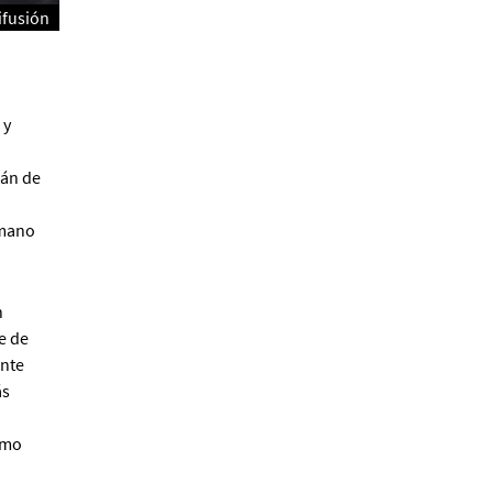
ifusión
Alberto Fuguet: “La
literatura se parece más a
las bandas”
 y
PFM
rán de
umano
n
e de
Cocaína Negra de Cristóbal
Valenzuela Berríos
nte
Paloma Pulisci
ás
omo