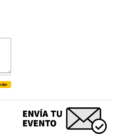
Editorial UPC llega a la FIL
Lima 2026 con seis
novedades que dialogan
con los desafíos del
presente
Redacción
“Memoria, territorio, cine”:
un recorrido por las
imágenes que construyen
el Perú