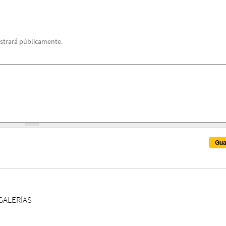
strará públicamente.
GALERÍAS
S