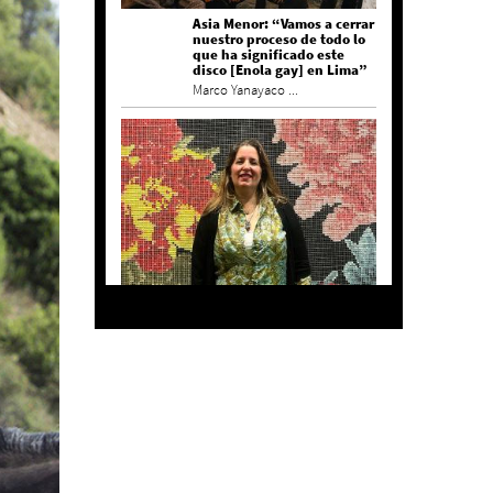
Asia Menor: “Vamos a cerrar
nuestro proceso de todo lo
que ha significado este
disco [Enola gay] en Lima”
Marco Yanayaco ...
Agustina Bazterrica: “El
primero que detesta a su
país es Milei”
Invitadxs EnLima