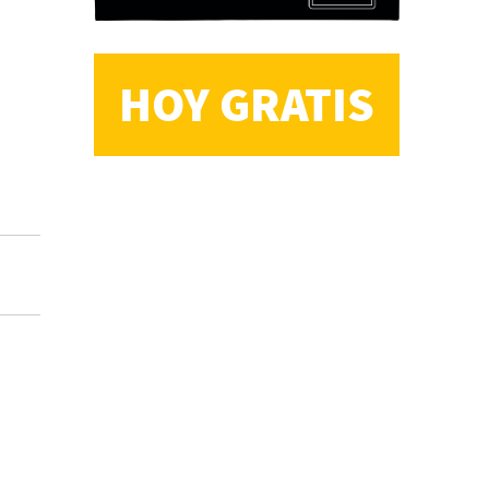
HOY GRATIS
CS, de José María Salazar
Invitadxs EnLima
Reseña: Lienzos de
Solobones
Marco Yanayaco ...