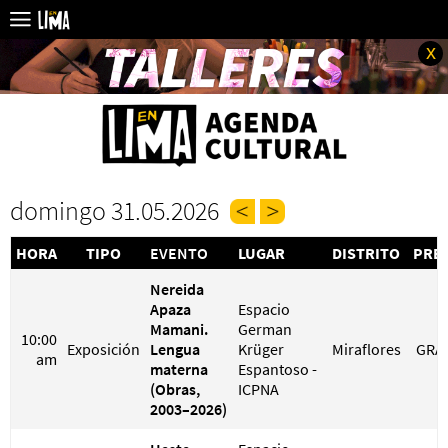
x
domingo 31.05.2026
HORA
TIPO
EVENTO
LUGAR
DISTRITO
PRE
Nereida
Apaza
Espacio
Mamani.
German
10:00
Exposición
Lengua
Krüger
Miraflores
GRA
am
materna
Espantoso -
(Obras,
ICPNA
2003–2026)