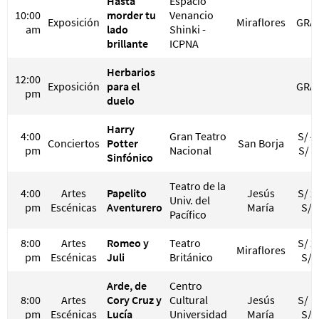
Hasta
Espacio
10:00
morder tu
Venancio
Exposición
Miraflores
GRA
am
lado
Shinki -
brillante
ICPNA
Herbarios
12:00
Exposición
para el
GRA
pm
duelo
Harry
4:00
Gran Teatro
S/ 4
Conciertos
Potter
San Borja
pm
Nacional
S/ 2
Sinfónico
Teatro de la
4:00
Artes
Papelito
Jesús
S/ 2
Univ. del
pm
Escénicas
Aventurero
María
S/ 
Pacífico
8:00
Artes
Romeo y
Teatro
S/ 2
Miraflores
pm
Escénicas
Juli
Británico
S/ 
Arde, de
Centro
8:00
Artes
Cory Cruz y
Cultural
Jesús
S/ 1
pm
Escénicas
Lucía
Universidad
María
S/ 