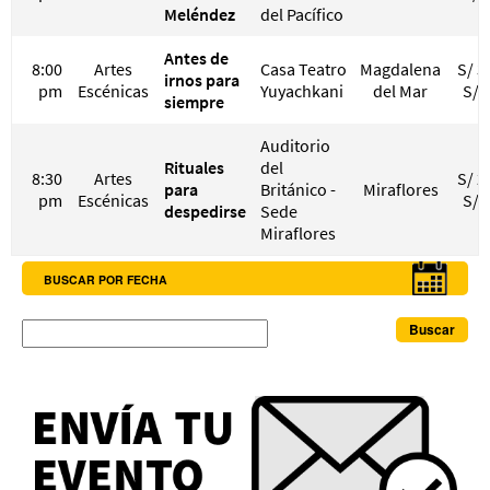
Meléndez
del Pacífico
Antes de
8:00
Artes
Casa Teatro
Magdalena
S/ 3
irnos para
pm
Escénicas
Yuyachkani
del Mar
S/ 
siempre
Auditorio
Rituales
del
8:30
Artes
S/ 2
para
Británico -
Miraflores
pm
Escénicas
S/ 
despedirse
Sede
Miraflores
BUSCAR POR FECHA
Buscar