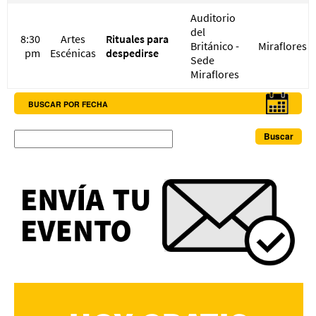
Auditorio
del
8:30
Artes
Rituales para
Británico -
Miraflores
pm
Escénicas
despedirse
Sede
Miraflores
BUSCAR POR FECHA
Buscar