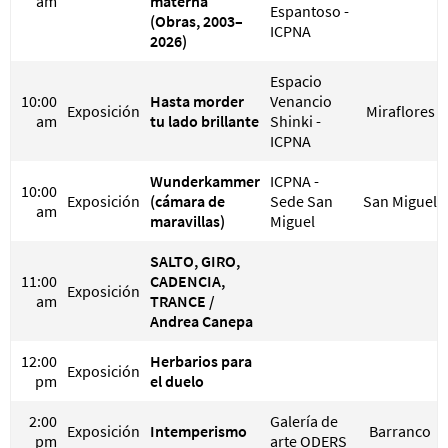
am
materna
Espantoso -
(Obras, 2003–
ICPNA
2026)
Espacio
10:00
Hasta morder
Venancio
Exposición
Miraflores
am
tu lado brillante
Shinki -
ICPNA
Wunderkammer
ICPNA -
10:00
Exposición
(cámara de
Sede San
San Miguel
am
maravillas)
Miguel
SALTO, GIRO,
11:00
CADENCIA,
Exposición
am
TRANCE /
Andrea Canepa
12:00
Herbarios para
Exposición
pm
el duelo
2:00
Galería de
Exposición
Intemperismo
Barranco
pm
arte ODERS