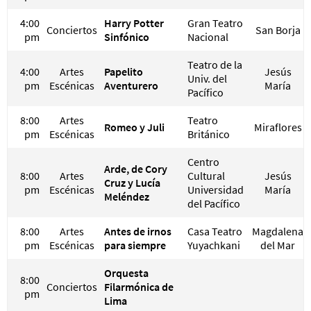
4:00
Harry Potter
Gran Teatro
Conciertos
San Borja
pm
Sinfónico
Nacional
Teatro de la
4:00
Artes
Papelito
Jesús
Univ. del
pm
Escénicas
Aventurero
María
Pacífico
8:00
Artes
Teatro
Romeo y Juli
Miraflores
pm
Escénicas
Británico
Centro
Arde, de Cory
8:00
Artes
Cultural
Jesús
Cruz y Lucía
pm
Escénicas
Universidad
María
Meléndez
del Pacífico
8:00
Artes
Antes de irnos
Casa Teatro
Magdalena
pm
Escénicas
para siempre
Yuyachkani
del Mar
Orquesta
8:00
Conciertos
Filarmónica de
pm
Lima