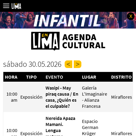
x
sábado 30.05.2026
HORA
TIPO
EVENTO
LUGAR
DISTRITO
Wasipi - May
Galería
10:00
piraq causa / En
L'Imaginaire
Exposición
Miraflores
am
casa, ¿Quién es
- Alianza
el culpable?
Francesa
Nereida Apaza
Espacio
Mamani.
German
10:00
Lengua
Exposición
Krüger
Miraflores