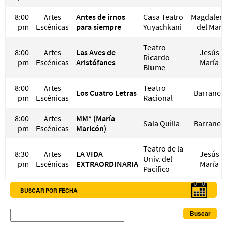
8:00
Artes
Antes de irnos
Casa Teatro
Magdalen
pm
Escénicas
para siempre
Yuyachkani
del Mar
Teatro
8:00
Artes
Las Aves de
Jesús
Ricardo
pm
Escénicas
Aristófanes
María
Blume
8:00
Artes
Teatro
Los Cuatro Letras
Barranco
pm
Escénicas
Racional
8:00
Artes
MM* (María
Sala Quilla
Barranco
pm
Escénicas
Maricón)
Teatro de la
8:30
Artes
LA VIDA
Jesús
Univ. del
pm
Escénicas
EXTRAORDINARIA
María
Pacífico
BUSCAR POR FECHA
Buscar