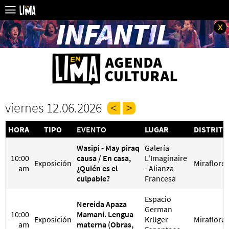
x
viernes 12.06.2026
HORA
TIPO
EVENTO
LUGAR
DISTRITO
Wasipi - May piraq
Galería
10:00
causa / En casa,
L'Imaginaire
Exposición
Miraflores
am
¿Quién es el
- Alianza
culpable?
Francesa
Espacio
Nereida Apaza
German
10:00
Mamani. Lengua
Exposición
Krüger
Miraflores
am
materna (Obras,