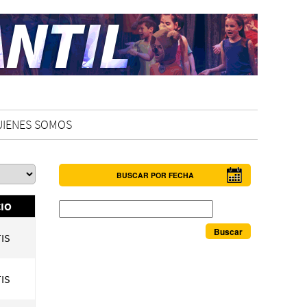
UIENES SOMOS
BUSCAR POR FECHA
Buscar
IO
IS
IS