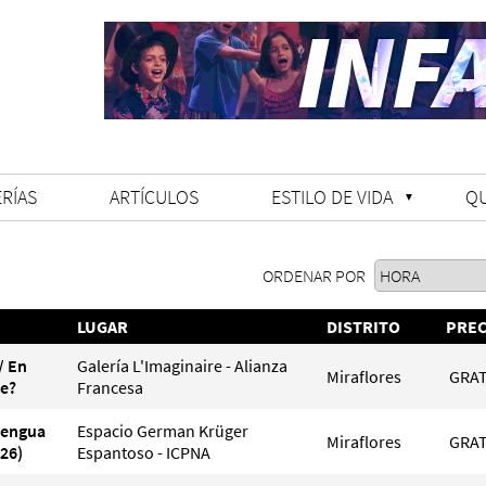
RÍAS
ARTÍCULOS
ESTILO DE VIDA
Q
ORDENAR POR
LUGAR
DISTRITO
PREC
/ En
Galería L'Imaginaire - Alianza
Miraflores
GRAT
le?
Francesa
Lengua
Espacio German Krüger
Miraflores
GRAT
26)
Espantoso - ICPNA