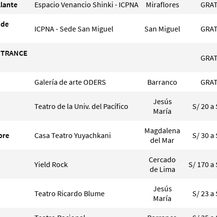
llante
Espacio Venancio Shinki - ICPNA
Miraflores
GRAT
 de
ICPNA - Sede San Miguel
San Miguel
GRAT
, TRANCE
GRAT
Galería de arte ODERS
Barranco
GRAT
Jesús
Teatro de la Univ. del Pacífico
S/ 20 a 
María
Magdalena
pre
Casa Teatro Yuyachkani
S/ 30 a 
del Mar
Cercado
Yield Rock
S/ 170 a 
de Lima
Jesús
Teatro Ricardo Blume
S/ 23 a 
María