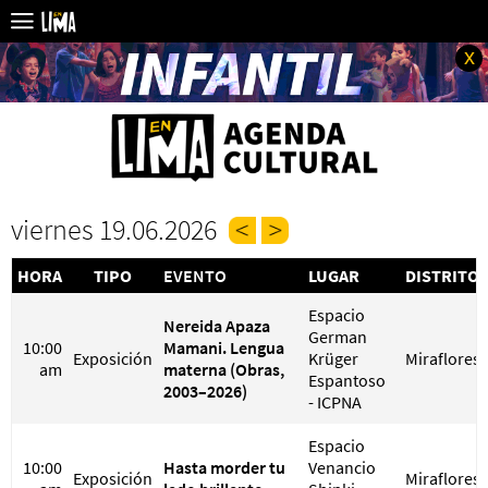
x
viernes 19.06.2026
HORA
TIPO
EVENTO
LUGAR
DISTRITO
Espacio
Nereida Apaza
German
10:00
Mamani. Lengua
Exposición
Krüger
Miraflores
am
materna (Obras,
Espantoso
2003–2026)
- ICPNA
Espacio
10:00
Hasta morder tu
Venancio
Exposición
Miraflores