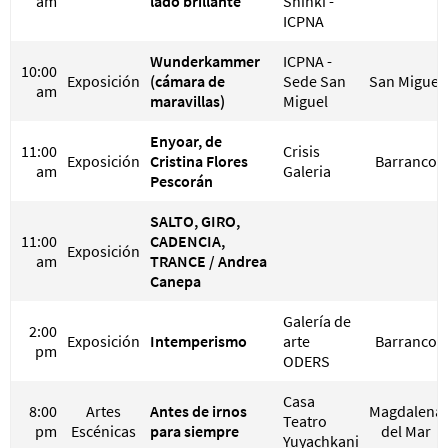
am
lado brillante
Shinki -
ICPNA
Wunderkammer
ICPNA -
10:00
Exposición
(cámara de
Sede San
San Miguel
am
maravillas)
Miguel
Enyoar, de
11:00
Crisis
Exposición
Cristina Flores
Barranco
am
Galeria
Pescorán
SALTO, GIRO,
11:00
CADENCIA,
Exposición
am
TRANCE / Andrea
Canepa
Galería de
2:00
Exposición
Intemperismo
arte
Barranco
pm
ODERS
Casa
8:00
Artes
Antes de irnos
Magdalena
Teatro
pm
Escénicas
para siempre
del Mar
Yuyachkani