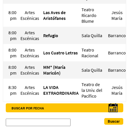
Teatro
8:00
Artes
Las Aves de
Jesús
Ricardo
pm
Escénicas
Aristófanes
María
Blume
8:00
Artes
Refugio
Sala Quilla
Barranco
pm
Escénicas
8:00
Artes
Teatro
Los Cuatro Letras
Barranco
pm
Escénicas
Racional
8:00
Artes
MM* (María
Sala Quilla
Barranco
pm
Escénicas
Maricón)
Teatro de
8:30
Artes
LA VIDA
Jesús
la Univ. del
pm
Escénicas
EXTRAORDINARIA
María
Pacífico
BUSCAR POR FECHA
Buscar