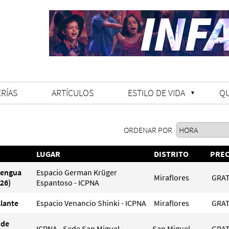
RÍAS
ARTÍCULOS
ESTILO DE VIDA
Q
ORDENAR POR
LUGAR
DISTRITO
PREC
Lengua
Espacio German Krüger
Miraflores
GRAT
26)
Espantoso - ICPNA
llante
Espacio Venancio Shinki - ICPNA
Miraflores
GRAT
 de
ICPNA - Sede San Miguel
San Miguel
GRAT