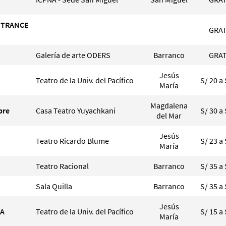
, TRANCE
GRAT
Galería de arte ODERS
Barranco
GRAT
Jesús
Teatro de la Univ. del Pacífico
S/ 20 a 
María
Magdalena
pre
Casa Teatro Yuyachkani
S/ 30 a 
del Mar
Jesús
Teatro Ricardo Blume
S/ 23 a 
María
Teatro Racional
Barranco
S/ 35 a 
Sala Quilla
Barranco
S/ 35 a 
Jesús
IA
Teatro de la Univ. del Pacífico
S/ 15 a 
María