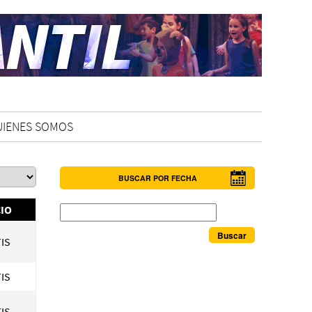
UIENES SOMOS
BUSCAR POR FECHA
Buscar
IO
IS
IS
IS