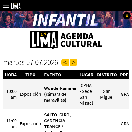
x
martes 07.07.2026
HORA
TIPO
EVENTO
LUGAR
DISTRITO
PREC
ICPNA
Wunderkammer
10:00
- Sede
San
Exposición
(cámara de
GRAT
am
San
Miguel
maravillas)
Miguel
SALTO, GIRO,
11:00
CADENCIA,
Exposición
GRAT
am
TRANCE /