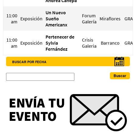
Andrea Canepa
Un Nuevo
11:00
Forum
Exposición
Sueño
Miraflores
GRAT
am
Galería
Americanx
Pertenecer de
11:00
Crisis
Exposición
Sylvia
Barranco
GRAT
am
Galeria
Fernández
BUSCAR POR FECHA
Buscar