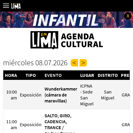
x
miércoles 08.07.2026
HORA
TIPO
EVENTO
LUGAR
DISTRITO
PREC
ICPNA
Wunderkammer
10:00
- Sede
San
Exposición
(cámara de
GRAT
am
San
Miguel
maravillas)
Miguel
SALTO, GIRO,
11:00
CADENCIA,
Exposición
GRAT
am
TRANCE /