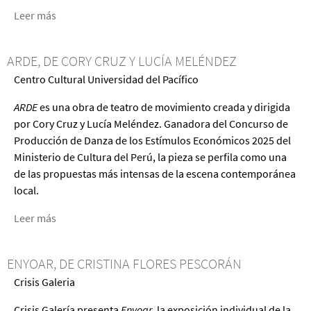
Leer más
acerca
de
La
ARDE, DE CORY CRUZ Y LUCÍA MELÉNDEZ
melancolía
Centro Cultural Universidad del Pacífico
de
las
ARDE
es una obra de teatro de movimiento creada y dirigida
plantas
por Cory Cruz y Lucía Meléndez. Ganadora del Concurso de
Producción de Danza de los Estímulos Económicos 2025 del
Ministerio de Cultura del Perú, la pieza se perfila como una
de las propuestas más intensas de la escena contemporánea
local.
Leer más
acerca
de
Arde,
ENYOAR, DE CRISTINA FLORES PESCORÁN
de
Crisis Galeria
Cory
Cruz
Crisis Galería presenta
Enyoar
, la exposición individual de la