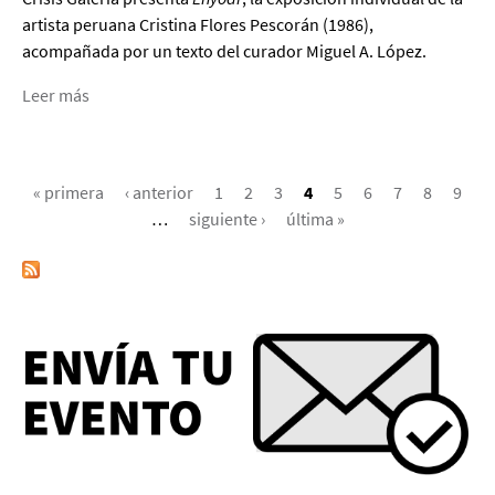
y
artista peruana Cristina Flores Pescorán (1986),
Lucía
acompañada por un texto del curador Miguel A. López.
Meléndez
Leer más
acerca
de
Enyoar,
PÁGINAS
de
« primera
‹ anterior
1
2
3
4
5
6
7
8
9
Cristina
…
siguiente ›
última »
Flores
Pescorán