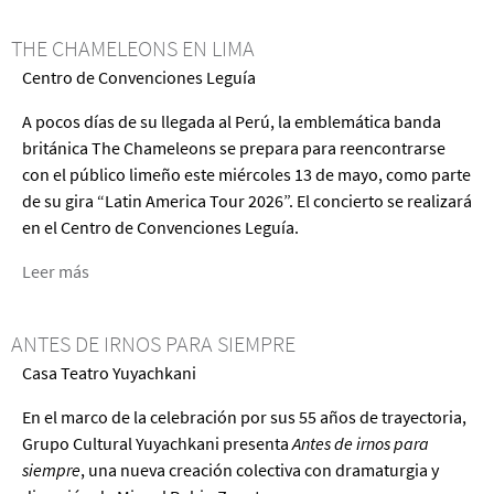
de
Midori
THE CHAMELEONS EN LIMA
en
Centro de Convenciones Leguía
Lima
A pocos días de su llegada al Perú, la emblemática banda
británica The Chameleons se prepara para reencontrarse
con el público limeño este miércoles 13 de mayo, como parte
de su gira “Latin America Tour 2026”. El concierto se realizará
en el Centro de Convenciones Leguía.
Leer más
acerca
de
The
ANTES DE IRNOS PARA SIEMPRE
Chameleons
Casa Teatro Yuyachkani
en
Lima
En el marco de la celebración por sus 55 años de trayectoria,
Grupo Cultural Yuyachkani presenta
Antes de irnos para
siempre
, una nueva creación colectiva con dramaturgia y