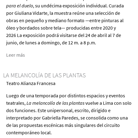
para el duelo
, su undécima exposición individual. Curada
por Giuliana Vidarte, la muestra reúne una selección de
obras en pequeño y mediano formato —entre pinturas al
óleo y bordados sobre tela— producidas entre 2020 y
2026 La exposición podrá visitarse del 24 de abril al 7 de
junio, de lunes a domingo, de 12 m. a 8 p.m.
Leer más
acerca
de
Herbarios
LA MELANCOLÍA DE LAS PLANTAS
para
Teatro Alianza Francesa
el
duelo
Luego de una temporada por distintos espacios y eventos
teatrales,
La melancolía de las plantas
vuelve a Lima con solo
dos funciones. Este unipersonal, escrito, dirigido e
interpretado por Gabriella Paredes, se consolida como una
de las propuestas escénicas más singulares del circuito
contemporáneo local.