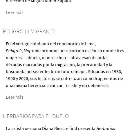
dirección de Miguel Rubio Zapata.
Leer más
acerca
de
Antes
PELIGRO (:) MIGRANTE
de
irnos
En el vértigo cotidiano del cono norte de Lima,
para
Peligro(:)Migrante
propone un recorrido escénico donde tres
siempre
mujeres —abuela, madre e hija— atraviesan distintas
décadas marcadas por la migración, la precariedad y la
búsqueda persistente de un futuro mejor. Situadas en 1966,
1996 y 2026, sus historias se entrelazan como fragmentos de
una misma herencia: avanzar, resistir y no detenerse.
Leer más
acerca
de
Peligro
HERBARIOS PARA EL DUELO
(:)
Migrante
La artista peruana Diana Riesco-Lind presenta
Herbarios