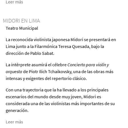
Leer más
acerca
de
Diles
MIDORI EN LIMA
Que
Teatro Municipal
No
Me
La reconocida violinista japonesa Midori se presentará en
Maten
Lima junto a la Filarmónica Teresa Quesada, bajo la
dirección de Pablo Sabat.
La intérprete asumirá el célebre
Concierto para violín y
orquesta
de Piotr Ilich Tchaikovsky, una de las obras más
intensas y exigentes del repertorio clásico.
Con una trayectoria que la ha llevado a los principales
escenarios del mundo desde muy joven, Midori es
considerada una de las violinistas más importantes de su
generación.
Leer más
acerca