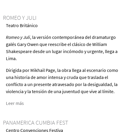
de
Wasipi
ROMEO Y JULI
-
Teatro Británico
May
piraq
Romeo y Juli
, la versión contemporánea del dramaturgo
causa
galés Gary Owen que reescribe el clásico de William
/
Shakespeare desde un lugar incómodo y urgente, llega a
En
Lima.
casa,
¿Quién
Dirigida por Mikhail Page, la obra llega al escenario como
es
una historia de amor intensa y cruda que traslada el
el
conflicto a un presente atravesado por la desigualdad, la
culpable?
violencia y la tensión de una juventud que vive al límite.
Leer más
acerca
de
Romeo
PANAMERICA CUMBIA FEST
y
Centro Convenciones Festiva
Juli