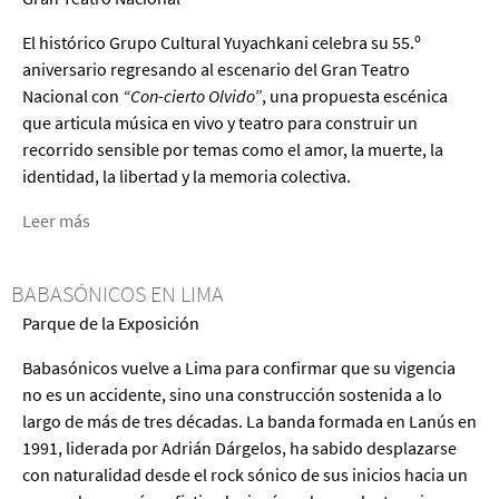
presenta
el
El histórico Grupo Cultural Yuyachkani celebra su 55.º
“Concierto
aniversario regresando al escenario del Gran Teatro
de
Nacional con
“Con-cierto Olvido”
, una propuesta escénica
Aranjuez”
que articula música en vivo y teatro para construir un
recorrido sensible por temas como el amor, la muerte, la
identidad, la libertad y la memoria colectiva.
Leer más
acerca
de
Con-
BABASÓNICOS EN LIMA
Cierto
Parque de la Exposición
Olvido
de
Babasónicos vuelve a Lima para confirmar que su vigencia
Yuyachkani
no es un accidente, sino una construcción sostenida a lo
largo de más de tres décadas. La banda formada en Lanús en
1991, liderada por Adrián Dárgelos, ha sabido desplazarse
con naturalidad desde el rock sónico de sus inicios hacia un