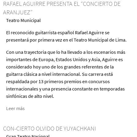
RAFAEL AGUIRRE PRESENTA EL “CONCIERTO DE
y
ARANJUEZ”
Niños,
Teatro Municipal
de
Dennis
El reconocido guitarrista español Rafael Aguirre se
Kelly
presentará por primera vez en el Teatro Municipal de Lima.
Con una trayectoria que lo ha llevado a los escenarios más
importantes de Europa, Estados Unidos y Asia, Aguirre es
considerado hoy uno de los grandes referentes de la
guitarra clásica a nivel internacional. Su carrera está
respaldada por 13 primeros premios en concursos
internacionales y una presencia constante en temporadas
sinfónicas de alto nivel.
Leer más
acerca
de
Rafael
CON-CIERTO OLVIDO DE YUYACHKANI
Aguirre
Gran Teatro Nacional