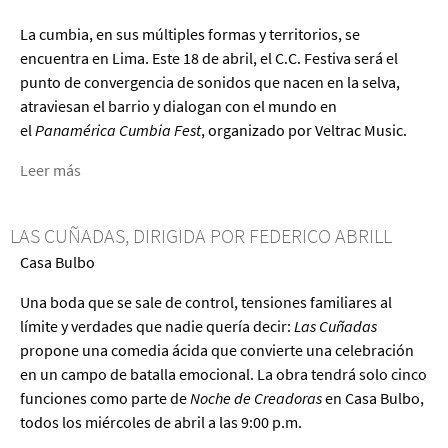
La cumbia, en sus múltiples formas y territorios, se
encuentra en Lima. Este 18 de abril, el C.C. Festiva será el
punto de convergencia de sonidos que nacen en la selva,
atraviesan el barrio y dialogan con el mundo en
el
Panamérica Cumbia Fest
, organizado por Veltrac Music.
Leer más
acerca
de
Panamerica
LAS CUÑADAS, DIRIGIDA POR FEDERICO ABRILL
Cumbia
Casa Bulbo
Fest
Una boda que se sale de control, tensiones familiares al
límite y verdades que nadie quería decir:
Las Cuñadas
propone una comedia ácida que convierte una celebración
en un campo de batalla emocional. La obra tendrá solo cinco
funciones como parte de
Noche de Creadoras
en Casa Bulbo,
todos los miércoles de abril a las 9:00 p.m.