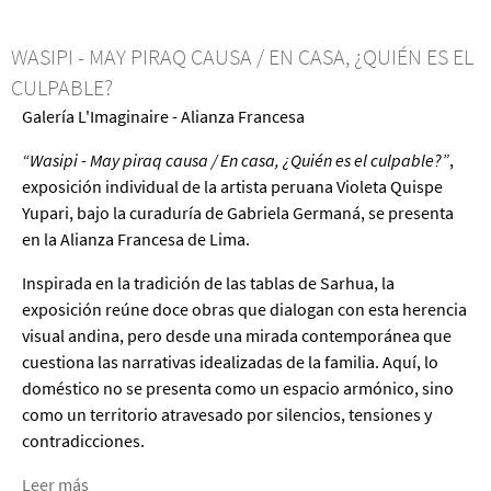
de
Ana
WASIPI - MAY PIRAQ CAUSA / EN CASA, ¿QUIÉN ES EL
María
CULPABLE?
la
Galería L'Imaginaire - Alianza Francesa
bella
de
“Wasipi - May piraq causa / En casa, ¿Quién es el culpable?”
,
Yasmina
exposición individual de la artista peruana Violeta Quispe
Reza
Yupari, bajo la curaduría de Gabriela Germaná, se presenta
en la Alianza Francesa de Lima.
Inspirada en la tradición de las tablas de Sarhua, la
exposición reúne doce obras que dialogan con esta herencia
visual andina, pero desde una mirada contemporánea que
cuestiona las narrativas idealizadas de la familia. Aquí, lo
doméstico no se presenta como un espacio armónico, sino
como un territorio atravesado por silencios, tensiones y
contradicciones.
Leer más
acerca