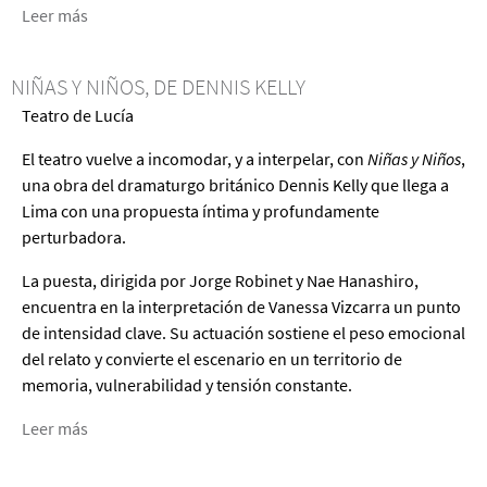
Leer más
acerca
de
Las
NIÑAS Y NIÑOS, DE DENNIS KELLY
Cuñadas,
Teatro de Lucía
dirigida
por
El teatro vuelve a incomodar, y a interpelar, con
Niñas y Niños
,
Federico
una obra del dramaturgo británico Dennis Kelly que llega a
Abrill
Lima con una propuesta íntima y profundamente
perturbadora.
La puesta, dirigida por Jorge Robinet y Nae Hanashiro,
encuentra en la interpretación de Vanessa Vizcarra un punto
de intensidad clave. Su actuación sostiene el peso emocional
del relato y convierte el escenario en un territorio de
memoria, vulnerabilidad y tensión constante.
Leer más
acerca
de
Niñas