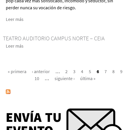
pop cada vez más sofisticado, incómodo y seductor, sin
perder nunca su vocación de riesgo.
Leer más
acerca
de
Babasónicos
TEATRO AUDITORIO CAMPUS NORTE – CEIA
en
Leer más
acerca
Lima
de
Teatro
PÁGINAS
Auditorio
« primera
‹ anterior
…
2
3
4
5
6
7
8
9
Campus
10
…
siguiente ›
última »
Norte
–
CEIA