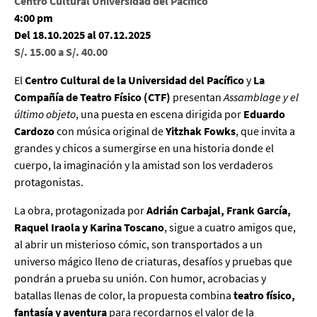
Centro Cultural Universidad del Pacífico
4:00 pm
Del 18.10.2025 al 07.12.2025
S/. 15.00 a S/. 40.00
El
Centro Cultural de la Universidad del Pacífico
y
La
Compañía de Teatro Físico (CTF)
presentan
Assamblage y el
último objeto
, una puesta en escena dirigida por
Eduardo
Cardozo
con música original de
Yitzhak Fowks
, que invita a
grandes y chicos a sumergirse en una historia donde el
cuerpo, la imaginación y la amistad son los verdaderos
protagonistas.
La obra, protagonizada por
Adrián Carbajal, Frank García,
Raquel Iraola y Karina Toscano
, sigue a cuatro amigos que,
al abrir un misterioso cómic, son transportados a un
universo mágico lleno de criaturas, desafíos y pruebas que
pondrán a prueba su unión. Con humor, acrobacias y
batallas llenas de color, la propuesta combina
teatro físico,
fantasía y aventura
para recordarnos el valor de la