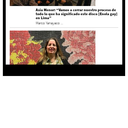
Asia Menor: “Vamos a cerrar nuestro proceso de
todo lo que ha significado este disco [Enola gay]
en Lima”
Marco Yanayaco ...
Agustina Bazterrica: “El primero que detesta a
su país es Milei”
Invitadxs EnLima