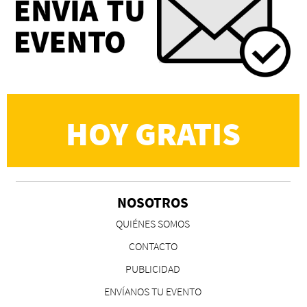
Eva Valero Juan: "Una mirada que construía un
universo donde lo único verdaderamente
importante eran los amigos y la literatura"
Martín Carrasco
HOY GRATIS
NOSOTROS
CS, de José María Salazar
QUIÉNES SOMOS
Invitadxs EnLima
CONTACTO
PUBLICIDAD
ENVÍANOS TU EVENTO