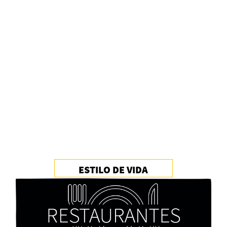
Alberto Fuguet: “La literatura se parece más a
las bandas”
PFM
ESTILO DE VIDA
Cocaína Negra de Cristóbal Valenzuela Berríos
Paloma Pulisci