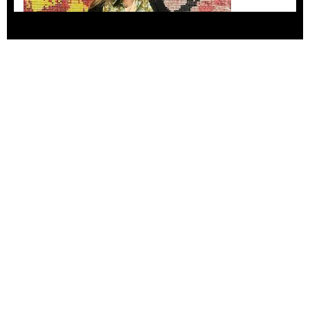
Agustina Bazterrica: “El primero que detesta a
su país es Milei”
Invitadxs EnLima
Alberto Fuguet: “La literatura se parece más a
las bandas”
PFM