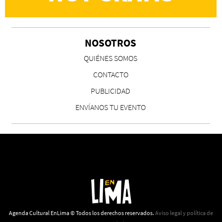
NOSOTROS
CS, de José María Salazar
QUIÉNES SOMOS
Invitadxs EnLima
CONTACTO
PUBLICIDAD
ENVÍANOS TU EVENTO
Reseña: Lienzos de Solobones
Marco Yanayaco ...
Agenda Cultural EnLima © Todos los derechos reservados.
Aviso legal y política de