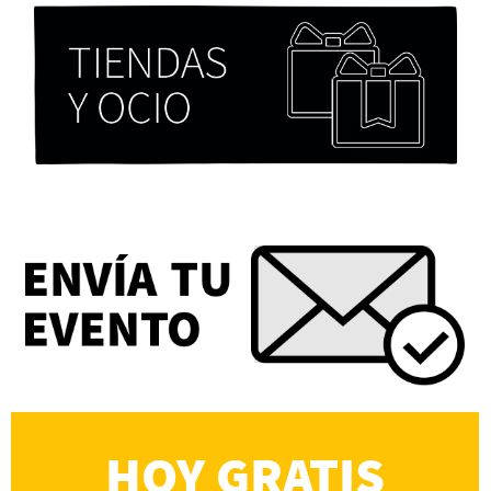
Chicas tristes de Fernanda Tovar
Paloma Pulisci
Eva Valero Juan: "Una mirada que construía un
universo donde lo único verdaderamente
importante eran los amigos y la literatura"
Martín Carrasco
HOY GRATIS