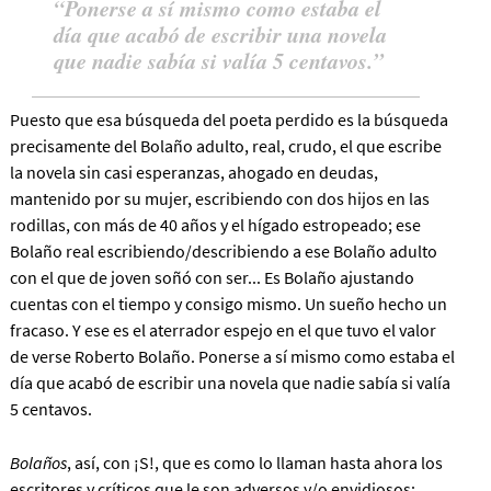
Ponerse a sí mismo como estaba el
día que acabó de escribir una novela
que nadie sabía si valía 5 centavos.
Puesto que esa búsqueda del poeta perdido es la búsqueda
precisamente del Bolaño adulto, real, crudo, el que escribe
la novela sin casi esperanzas, ahogado en deudas,
mantenido por su mujer, escribiendo con dos hijos en las
rodillas, con más de 40 años y el hígado estropeado; ese
Bolaño real escribiendo/describiendo a ese Bolaño adulto
con el que de joven soñó con ser... Es Bolaño ajustando
cuentas con el tiempo y consigo mismo. Un sueño hecho un
fracaso. Y ese es el aterrador espejo en el que tuvo el valor
de verse Roberto Bolaño.
Ponerse a sí mismo como estaba el
día que acabó de escribir una novela que nadie sabía si valía
5 centavos.
Bolaños
, así, con ¡S!, que es como lo llaman hasta ahora los
escritores y críticos que le son adversos y/o envidiosos;