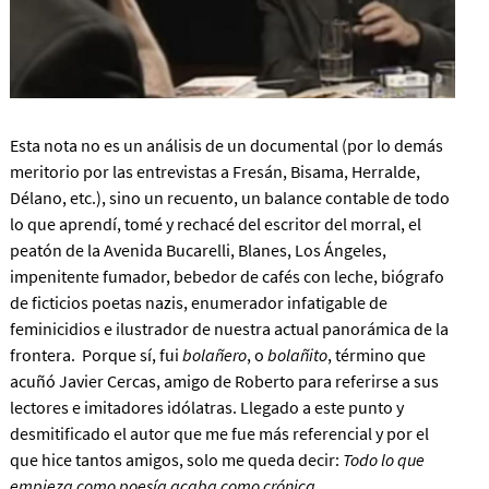
Esta nota no es un análisis de un documental (por lo demás
meritorio por las entrevistas a Fresán, Bisama, Herralde,
Délano, etc.), sino un recuento, un balance contable de todo
lo que aprendí, tomé y rechacé del escritor del morral, el
peatón de la Avenida Bucarelli, Blanes, Los Ángeles,
impenitente fumador, bebedor de cafés con leche, biógrafo
de ficticios poetas nazis, enumerador infatigable de
feminicidios e ilustrador de nuestra actual panorámica de la
frontera. Porque sí, fui
bolañero
, o
bolañito
, término que
acuñó Javier Cercas, amigo de Roberto para referirse a sus
lectores e imitadores idólatras. Llegado a este punto y
desmitificado el autor que me fue más referencial y por el
que hice tantos amigos, solo me queda decir:
Todo lo que
empieza como poesía acaba como crónica
.