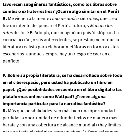
favorecen subgéneros fantásticos, como los libros sobre
zombis o extraterrestres? ¿Ocurre algo similar en el Perú?
R.
Me vienen a la mente
Lima de aquí a cien años
, que creo
fue un intento de ‘pensar el Perú’ a futuro, y
Mañana las
ratas
de José B. Adolph, que imaginó un país ‘distópico’. La
ciencia ficción, o sus antecedentes, se prestan mejor que la
literatura realista para elaborar metáforas en torno a estos
escenarios, aunque siempre hay un riesgo de caer en el
panfleto.
P. Sobre su propia literatura, se ha desarrollado sobre todo
en el ciberespacio, pero usted ha publicado un libro en
papel. ¿Qué posibilidades encuentra en el libro digital o las
plataformas online como Wattpad? ¿Tienen alguna
importancia particular para la narrativa fantástica?
R.
Más que posibilidades, veo más bien una oportunidad
perdida: la oportunidad de difundir textos de manera más
barata y con una cobertura de alcance mundial (¿hay límites
para un texto electrónico, para un
ebook
?). Pero así somos