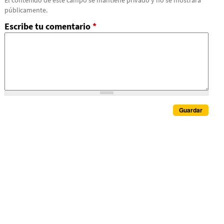
El contenido de este campo se mantiene privado y no se mostrará
públicamente.
Escribe tu comentario
*