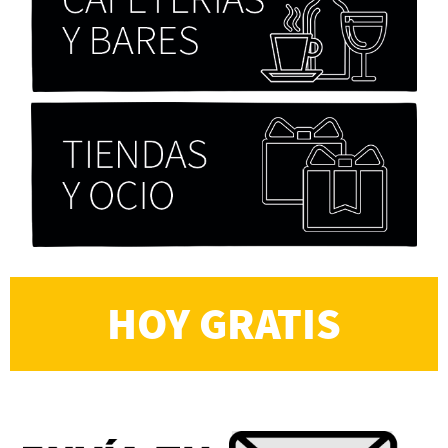
Alberto Fuguet: “La literatura se parece más a
las bandas”
PFM
HOY GRATIS
Cocaína Negra de Cristóbal Valenzuela Berríos
Paloma Pulisci