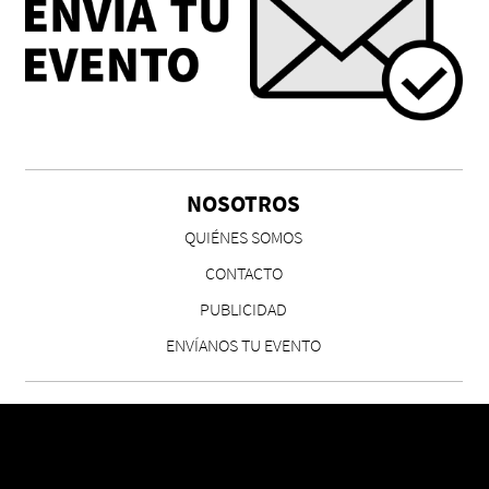
Chicas tristes de Fernanda Tovar
Paloma Pulisci
NOSOTROS
QUIÉNES SOMOS
CONTACTO
PUBLICIDAD
ENVÍANOS TU EVENTO
Eva Valero Juan: "Una mirada que construía un
universo donde lo único verdaderamente
importante eran los amigos y la literatura"
Martín Carrasco