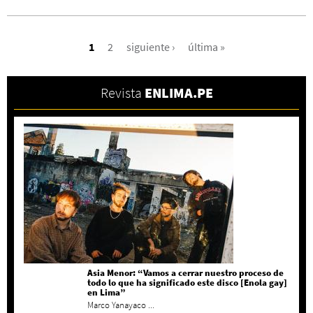
PÁGINAS
1
2
siguiente ›
última »
Revista
ENLIMA.PE
Asia Menor: “Vamos a cerrar nuestro proceso de
todo lo que ha significado este disco [Enola gay]
en Lima”
Marco Yanayaco ...