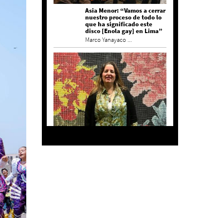
Asia Menor: “Vamos a cerrar
nuestro proceso de todo lo
que ha significado este
disco [Enola gay] en Lima”
Marco Yanayaco ...
Agustina Bazterrica: “El
primero que detesta a su
país es Milei”
Invitadxs EnLima