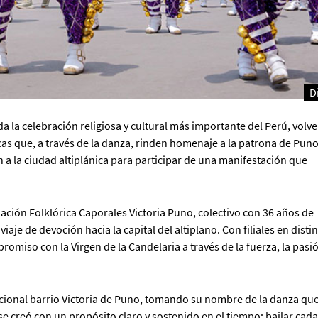
D
da la celebración religiosa y cultural más importante del Perú, volve
as que, a través de la danza, rinden homenaje a la patrona de Puno
 a la ciudad altiplánica para participar de una manifestación que
ación Folklórica Caporales Victoria Puno, colectivo con 36 años de
je de devoción hacia la capital del altiplano. Con filiales en distin
romiso con la Virgen de la Candelaria a través de la fuerza, la pasió
dicional barrio Victoria de Puno, tomando su nombre de la danza qu
 se creó con un propósito claro y sostenido en el tiempo: bailar cada