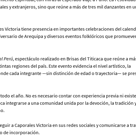
ales y extranjeros, sino que reúne a más de tres mil danzantes en u
es Victoria tiene presencia en importantes celebraciones del calend
niversario de Arequipa y diversos eventos folklóricos que promueven
al Perú
, espectáculo realizado en Brisas del Titicaca que reúne a má
tas regiones del país. Este evento evidencia el nivel artístico, la
 donde cada integrante —sin distinción de edad o trayectoria— se pre
todo el año. No es necesario contar con experiencia previa ni exist
ca integrarse a una comunidad unida por la devoción, la tradición y
no.
uir a Caporales Victoria en sus redes sociales y comunicarse a tr
o de incorporación.