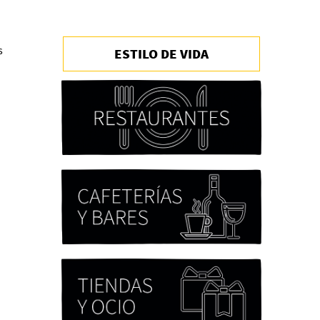
s
ESTILO DE VIDA
Chicas tristes de Fernanda
Tovar
Paloma Pulisci
Eva Valero Juan: "Una
mirada que construía un
universo donde lo único
verdaderamente
importante eran los amigos
y la literatura"
Martín Carrasco