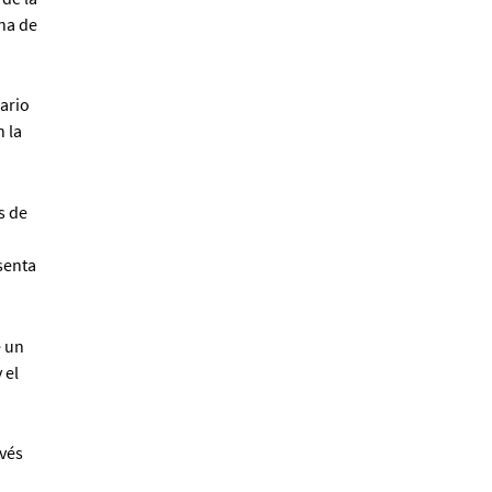
na de
ario
 la
Editorial UPC llega a la FIL
Lima 2026 con seis
novedades que dialogan
con los desafíos del
s de
presente
Redacción
senta
e un
 el
“Memoria, territorio, cine”:
avés
un recorrido por las
imágenes que construyen
el Perú