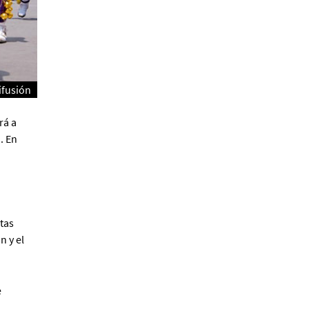
Alberto Fuguet: “La
literatura se parece más a
las bandas”
PFM
ifusión
rá a
. En
Cocaína Negra de Cristóbal
tas
Valenzuela Berríos
Paloma Pulisci
n y el
e