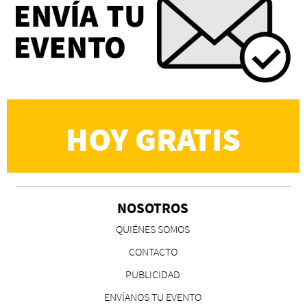
Eva Valero Juan: "Una mirada que construía un
universo donde lo único verdaderamente
importante eran los amigos y la literatura"
Martín Carrasco
HOY GRATIS
NOSOTROS
CS, de José María Salazar
QUIÉNES SOMOS
Invitadxs EnLima
CONTACTO
PUBLICIDAD
ENVÍANOS TU EVENTO