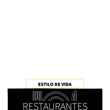
Alberto Fuguet: “La literatura se parece más a
las bandas”
PFM
ESTILO DE VIDA
Cocaína Negra de Cristóbal Valenzuela Berríos
Paloma Pulisci