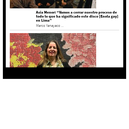
Asia Menor: “Vamos a cerrar nuestro proceso de
todo lo que ha significado este disco [Enola gay]
en Lima”
Marco Yanayaco ...
Agustina Bazterrica: “El primero que detesta a
su país es Milei”
Invitadxs EnLima