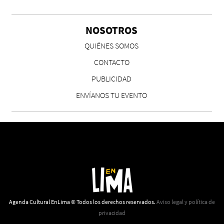
Chicas tristes de Fernanda Tovar
Paloma Pulisci
NOSOTROS
QUIÉNES SOMOS
CONTACTO
PUBLICIDAD
ENVÍANOS TU EVENTO
Eva Valero Juan: "Una mirada que construía un
universo donde lo único verdaderamente
importante eran los amigos y la literatura"
Martín Carrasco
Agenda Cultural EnLima © Todos los derechos reservados.
Aviso legal y política de
privacidad