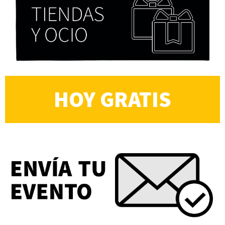
HOY GRATIS
Cocaína Negra de Cristóbal Valenzuela Berríos
Paloma Pulisci