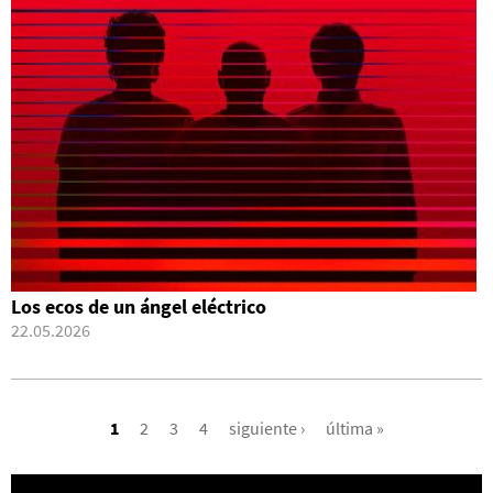
Los ecos de un ángel eléctrico
22.05.2026
PÁGINAS
1
2
3
4
siguiente ›
última »