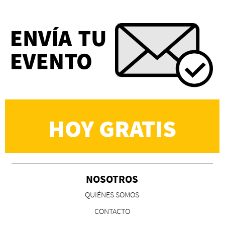
Eva Valero Juan: "Una mirada que construía un
universo donde lo único verdaderamente
importante eran los amigos y la literatura"
Martín Carrasco
HOY GRATIS
NOSOTROS
CS, de José María Salazar
QUIÉNES SOMOS
Invitadxs EnLima
CONTACTO