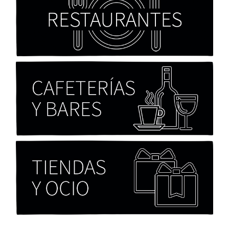
Cocaína Negra de Cristóbal Valenzuela Berríos
Paloma Pulisci
Chicas tristes de Fernanda Tovar
Paloma Pulisci