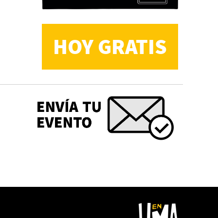
HOY GRATIS
CS, de José María Salazar
Invitadxs EnLima
Reseña: Lienzos de
Solobones
Marco Yanayaco ...