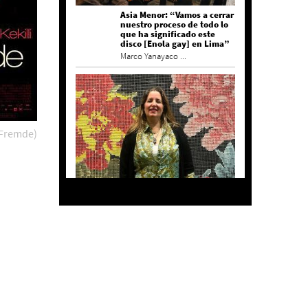
Asia Menor: “Vamos a cerrar
nuestro proceso de todo lo
que ha significado este
disco [Enola gay] en Lima”
Marco Yanayaco ...
 Fremde)
Agustina Bazterrica: “El
primero que detesta a su
país es Milei”
Invitadxs EnLima