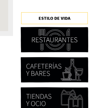
ESTILO DE VIDA
Chicas tristes de Fernanda
Tovar
Paloma Pulisci
Eva Valero Juan: "Una
mirada que construía un
universo donde lo único
verdaderamente
importante eran los amigos
y la literatura"
Martín Carrasco