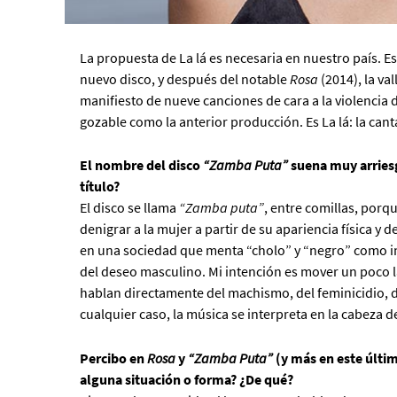
La propuesta de La lá es necesaria en nuestro país. Es 
nuevo disco, y después del notable
Rosa
(2014), la va
manifiesto de nueve canciones de cara a la violencia
gozable como la anterior producción. Es La lá: la c
El nombre del disco
“Zamba Puta”
suena muy arriesg
título?
El disco se llama
“Zamba puta”
, entre comillas, porq
denigrar a la mujer a partir de su apariencia física 
en una sociedad que menta “cholo” y “negro” como in
del deseo masculino. Mi intención es mover un poco la
hablan directamente del machismo, del feminicidio, de
cualquier caso, la música se interpreta en la cabeza d
Percibo en
Rosa
y
“Zamba Puta”
(y más en este últim
alguna situación o forma? ¿De qué?