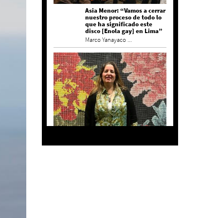
Asia Menor: “Vamos a cerrar
nuestro proceso de todo lo
que ha significado este
disco [Enola gay] en Lima”
Marco Yanayaco ...
Agustina Bazterrica: “El
primero que detesta a su
país es Milei”
Invitadxs EnLima