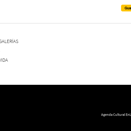
GALERÍAS
S
VIDA
Agenda Cultural EnL