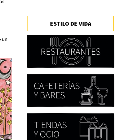
os
ESTILO DE VIDA
Chicas tristes de Fernanda
Tovar
Paloma Pulisci
o un
Eva Valero Juan: "Una
mirada que construía un
universo donde lo único
verdaderamente
importante eran los amigos
y la literatura"
Martín Carrasco