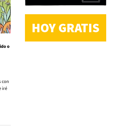
HOY GRATIS
CS, de José María Salazar
ido o
Invitadxs EnLima
s con
 iré
Reseña: Lienzos de
Solobones
Marco Yanayaco ...