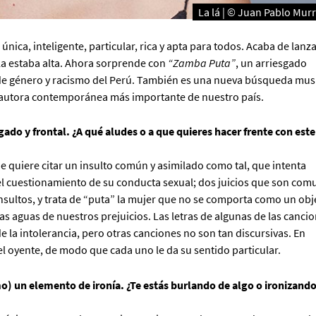
La lá | © Juan Pablo Mur
única, inteligente, particular, rica y apta para todos. Acaba de lanza
lla estaba alta. Ahora sorprende con
“Zamba Puta”
, un arriesgado
 de género y racismo del Perú. También es una nueva búsqueda musi
antautora contemporánea más importante de nuestro país.
ado y frontal. ¿A qué aludes o a que quieres hacer frente con este
ue quiere citar un insulto común y asimilado como tal, que intenta
y del cuestionamiento de su conducta sexual; dos juicios que son com
sultos, y trata de “puta” la mujer que no se comporta como un obj
s aguas de nuestros prejuicios. Las letras de algunas de las canci
 la intolerancia, pero otras canciones no son tan discursivas. En
el oyente, de modo que cada uno le da su sentido particular.
o) un elemento de ironía. ¿Te estás burlando de algo o ironizand