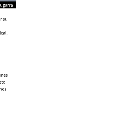
rugarra
r su
Alberto Fuguet: “La
literatura se parece más a
las bandas”
cal,
PFM
unes
eto
ones
Cocaína Negra de Cristóbal
Valenzuela Berríos
Paloma Pulisci
o