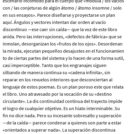
escenario incómodo para el cuerpo que «modula / los vacíos
con / las conjeturas de algún átomo / átomo insomne / solo
en sus ensayos». Parece diseñarse y proyectarse un plan
aquí. Ángulos y vectores intentan dar orden al vacío
discontinuo —ese caer sin caída— que la voz de este libro
anida. Pero las interrupciones, «defectos de fábrica» que se
inmolan, desorganizan los «frutos de los ojos». Desordenan
la mirada, ejecutan pequeños desajustes en el funcionamien
to de ciertas partes del sistema y lo hacen de una forma sutil,
casi imperceptible. Tanto que los engranajes siguen
silbando de manera continua su «cadena infinita», sin
reparar en los revuelos interiores que desconciertan al
lenguaje de estos poemas. Es un plan poroso este que relata
el libro. Uno atravesado por la vocación de su «destino
circulante». La dis continuidad continua del trayecto impide
el logro de cualquier objetivo. Es un hiato interminable. Su
fin no dice nada. Pero su incesante sobresalto y superación
—de la caída— parece condenar a quienes son parte a estar
«orientados a superar nada». La superación discontinua