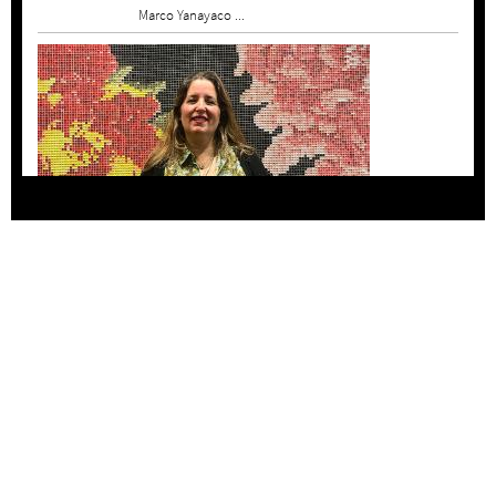
Marco Yanayaco ...
Agustina Bazterrica: “El primero que detesta a
su país es Milei”
Invitadxs EnLima