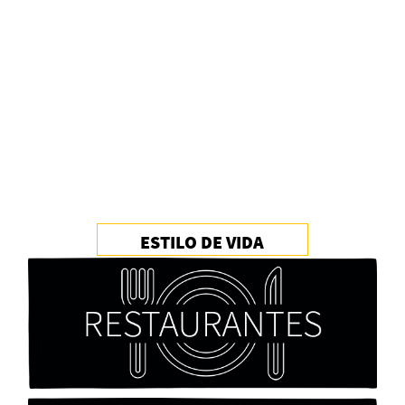
Alberto Fuguet: “La literatura se parece más a
las bandas”
PFM
ESTILO DE VIDA
Cocaína Negra de Cristóbal Valenzuela Berríos
Paloma Pulisci